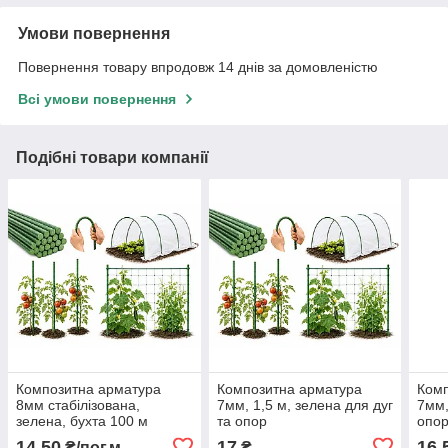
Умови повернення
Повернення товару впродовж 14 днів за домовленістю
Всі умови повернення
Подібні товари компанії
Композитна арматура
Композитна арматура
Комп
8мм стабілізована,
7мм, 1,5 м, зелена для дуг
7мм,
зелена, бухта 100 м
та опор
опо
14,50
17
16,
₴/пог.м
₴