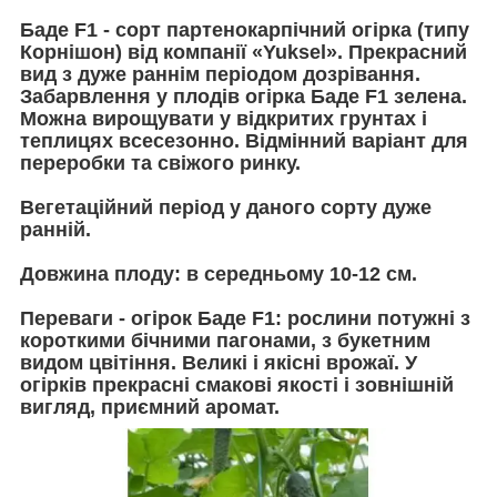
Баде F1 - сорт партенокарпічний огірка (типу
Корнішон) від компанії «Yuksel». Прекрасний
вид з дуже раннім періодом дозрівання.
Забарвлення у плодів огірка Баде F1 зелена.
Можна вирощувати у відкритих грунтах і
теплицях всесезонно. Відмінний варіант для
переробки та свіжого ринку.
Вегетаційний період у даного сорту дуже
ранній.
Довжина плоду: в середньому 10-12 см.
Переваги - огірок Баде F1: рослини потужні з
короткими бічними пагонами, з букетним
видом цвітіння. Великі і якісні врожаї. У
огірків прекрасні смакові якості і зовнішній
вигляд, приємний аромат.