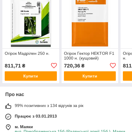
Огірок Мадрілен 250 н.
Огірок Гектор НEKTOR F1
Огір
1000 н. (кущовий)
н.
811,71
720,36
811
₴
₴
Купити
Купити
Про нас
99% позитивних з 134 відгуків за рік
Працює з 03.01.2013
м. Маяки
вул. Преображенська 15б (Радянської армії 15б ), Маяки,