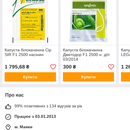
Капуста білокачанна Сір
Капуста білокачанна
Капу
SIR F1 2500 насінин
Джетодор F1 2500 н. д/п
LEGA
03/2014
1 795,68
300
1 2
₴
₴
Купити
Купити
Про нас
99% позитивних з 134 відгуків за рік
Працює з 03.01.2013
м. Маяки