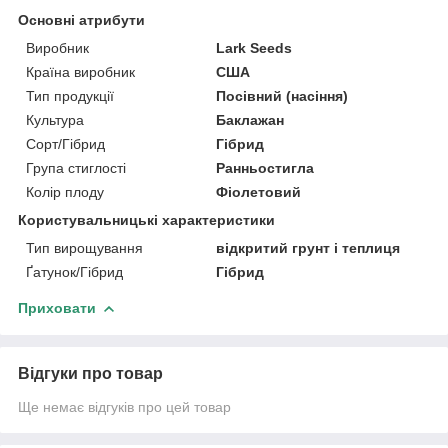
Основні атрибути
Виробник
Lark Seeds
Країна виробник
США
Тип продукції
Посівний (насіння)
Культура
Баклажан
Сорт/Гібрид
Гібрид
Група стиглості
Ранньостигла
Колір плоду
Фіолетовий
Користувальницькі характеристики
Тип вирощування
відкритий грунт і теплиця
Ґатунок/Гібрид
Гібрид
Приховати
Відгуки про товар
Ще немає відгуків про цей товар