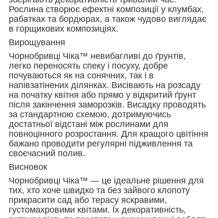
Рослина створює ефектні композиції у клумбах,
рабатках та бордюрах, а також чудово виглядає
в горщикових композиціях.
Вирощування
Чорнобривці Чіка™ невибагливі до ґрунтів,
легко переносять спеку і посуху, добре
почуваються як на сонячних, так і в
напівзатінених ділянках. Висівають на розсаду
на початку квітня або прямо у відкритий ґрунт
після закінчення заморозків. Висадку проводять
за стандартною схемою, дотримуючись
достатньої відстані між рослинами для
повноцінного розростання. Для кращого цвітіння
бажано проводити регулярні підживлення та
своєчасний полив.
Висновок
Чорнобривці Чіка™ — це ідеальне рішення для
тих, хто хоче швидко та без зайвого клопоту
прикрасити сад або терасу яскравими,
густомахровими квітами. Їх декоративність,