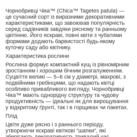
Чорнобривці Чіка™ (Chica™ Tagetes patula) —
це сучасний сорт із виразними декоративними
характеристиками, що завоював популярність
серед садівників завдяки рясному та ранньому
цвітінню. Його яскраві, повні квіти з чубатими
формами додають барвистості будь-якому
куточку саду або квітнику.
Характеристика рослини
Рослина формує компактний кущ із рівномірним
зростанням і хорошим бічним розгалуженням.
Суцвіття великі — 5–6 см у діаметрі, махрові, з
подвійними гребінцями, що надають квітці
особливо привабливого вигляду. Чорнобривці
Чіка™ мають однорідну структуру та чудову
продуктивність — ідеальні як для вирощування
у відкритому ґрунті, так і в горщиках чи пакетах.
Плід
Цвіте дуже рясно і з раннього періоду,
утворюючи яскраві квіткові "шапки", які
зберігають декоративність тривалий час.