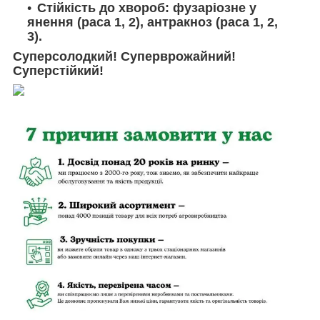
Стійкість до хвороб: фузаріозне у
янення (раса 1, 2), антракноз (раса 1, 2,
3).
Суперсолодкий! Суперврожайний!
Суперстійкий!