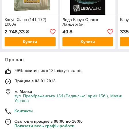
Кавун Хілон (141-172)
Леда Кавун Оранж
Каву
1000н
Лакшері 5н
2 748,33
40
335
₴
₴
Купити
Купити
Про нас
99% позитивних з 134 відгуків за рік
Працює з 03.01.2013
м. Маяки
вул. Преображенська 15б (Радянської армії 15б ), Маяки,
Україна
Контакти
Сьогодні працює з 08:00 до 16:00
Показати весь графік роботи