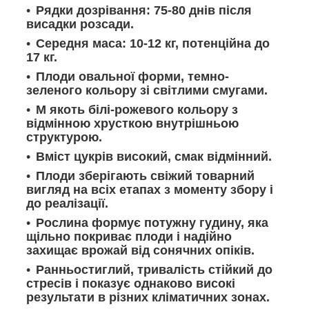
Рядки дозрівання: 75-80 днів після
висадки розсади.
Середня маса: 10-12 кг, потенційна до
17 кг.
Плоди овальної форми, темно-
зеленого кольору зі світлими смугами.
М якоть білі-рожевого кольору з
відмінною хрусткою внутрішньою
структурою.
Вміст цукрів високий, смак відмінний.
Плоди зберігають свіжий товарний
вигляд на всіх етапах з моменту збору і
до реалізації.
Рослина формує потужну гудину, яка
щільно покриває плоди і надійно
захищає врожай від сонячних опіків.
Ранньостиглий, тривалість стійкий до
стресів і показує однаково високі
результати в різних кліматичних зонах.