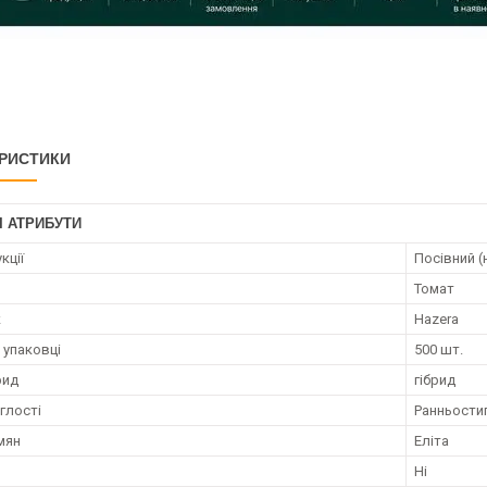
РИСТИКИ
І АТРИБУТИ
кції
Посівний (
Томат
к
Hazera
 упаковці
500 шт.
рид
гібрид
глості
Ранньости
мян
Еліта
Ні