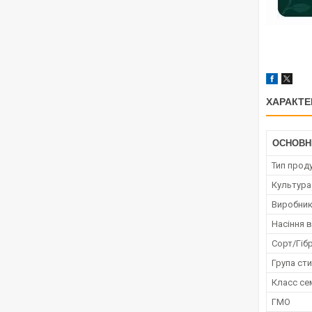
ХАРАКТЕ
ОСНОВН
Тип проду
Культура
Виробни
Насіння в
Сорт/Гіб
Група сти
Класс се
ГМО