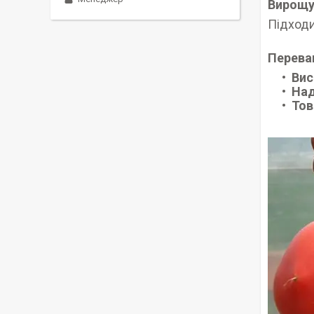
Вирощу
Підходи
Перева
Вис
Над
Тов