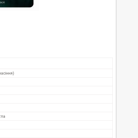
насіння)
гла