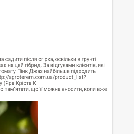
садити після огірка, оскільки в грунті
є на цей гібрид. За відгуками клієнтів, які
я томату Пінк Джаз найбільше підходить
://agroterem.com.ua/product_list?
у (Яра Кріста К
но пам'ятати, що її можна вносити, коли вже