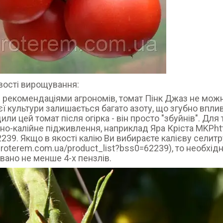
ості вирощування:
з рекомендаціями агрономів, томат Пінк Джаз не можна 
єї культури залишається багато азоту, що згубно вплива
или цей томат після огірка - він просто "збуйнів". Дл
о-калійне підживлення, наприклад Яра Кріста MKPhttp
239. Якщо в якості калію Ви вибираєте калієву селитр
agroterem.com.ua/product_list?bss0=62239), то необхід
ано не менше 4-х пензлів.