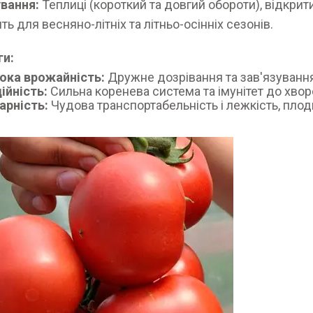
вання:
Теплиці (короткий та довгий обороти), відкрити
ть для весняно-літніх та літньо-осінніх сезонів.
ги:
ока врожайність:
Дружне дозрівання та зав'язування
ійність:
Сильна коренева система та імунітет до хвор
арність:
Чудова транспортабельність і лежкість, плод