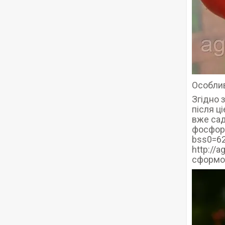
Особлив
Згідно 
після ці
вже сад
фосфорн
bss0=62
http://
сформов