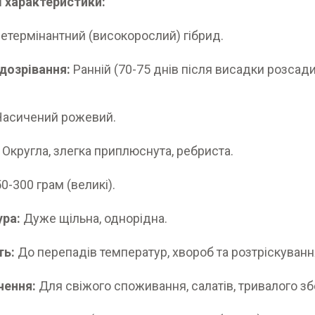
 характеристики:
етермінантний (високорослий) гібрид.
дозрівання:
Ранній (70-75 днів після висадки розсади
асичений рожевий.
Округла, злегка приплюснута, ребриста.
0-300 грам (великі).
ура:
Дуже щільна, однорідна.
ть:
До перепадів температур, хвороб та розтріскуванн
чення:
Для свіжого споживання, салатів, тривалого зб