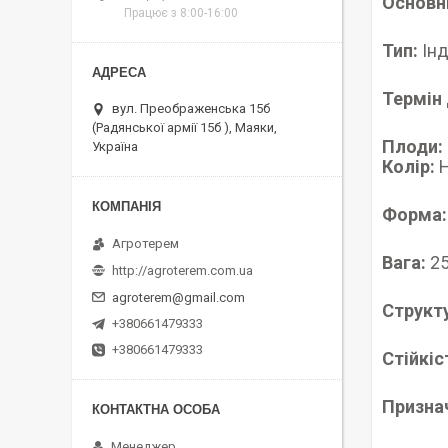
Основні
Працює з 8:00-16:00
Тип:
Інд
Термін 
вул. Преображенська 15б
(Радянської армії 15б ), Маяки,
Плоди:
Україна
Колір:
Н
Форма:
Агротерем
Вага:
25
http://agroterem.com.ua
agroterem@gmail.com
Структ
+380661479333
+380661479333
Стійкіс
Призна
Менеджер