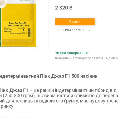
2 320 ₴
Купити
+380 (96) 587-91-91
повернення товару протягом 14 днів
з
ндетермінантний Пінк Джаз F1 500 насінин
Пінк Джаз F1
– це ранній індетермінантний гібрид ві
 (250-300 грам), що вирізняється стійкістю до перепа
ий для теплиць та відкритого ґрунту, має чудову транс
 ринку.