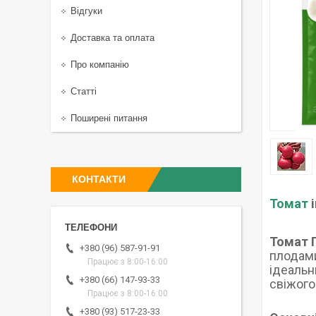
Відгуки
Доставка та оплата
Про компанію
Статті
Поширені питання
КОНТАКТИ
Томат
і
Томат 
+380 (96) 587-91-91
плодами
Працює з 8:00-16:00
ідеальн
+380 (66) 147-93-33
свіжого
Працює з 8:00-16:00
+380 (93) 517-23-33