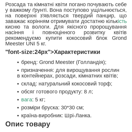
Розсада та кімнатні квіти погано почувають себе
у важкому ґрунті. Вона поступово ущільнюється,
на поверхні з'являється твердий панцир, що
заважає корінням отримувати достатню кільк
ість
кисню та вологи. Для якісного пророщування
насіння і повноцінного розвитку квітів
рекомендуємо купити кокосовий блок Grond
Meester UNI 5 кг.
"font-size:24px">Характеристики
бренд: Grond Meester (Голландія);
призначення: для вирощування рослин
в контейнерах, розсади, кімнатних квітів;
склад: натуральний кокосовий торф;
обсяг готового продукту: 8 л;
вага
: 5 кг;
розміри бруска: 30*30 см;
країна-виробник: Шрі-Ланка.
Опис товару