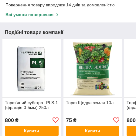
Повернення товару впродовж 14 днів за домовленістю
Всі умови повернення
Подібні товари компанії
Торф'яний субстрат PLS-1
Торф Щедра земля 10л
Торф
(фракція 0-5мм) 250л
(фра
800
75
800
₴
₴
Купити
Купити