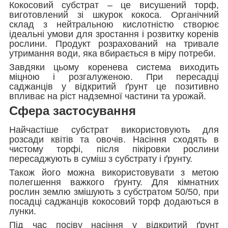
Кокосовий субстрат – це висушений торф,
виготовлений зі шкурок кокоса. Органічний
склад з нейтральною кислотністю створює
ідеальні умови для зростання і розвитку коренів
рослини. Продукт розрахований на тривале
утримання води, яка вбирається в міру потреби.
Завдяки цьому коренева система виходить
міцною і розгалуженою. При пересадці
саджанців у відкритий ґрунт це позитивно
впливає на ріст надземної частини та урожай.
Сфера застосування
Найчастіше субстрат використовують для
розсади квітів та овочів. Насіння сходять в
чистому торфі, після пікіровки рослини
пересаджують в суміш з субстрату і ґрунту.
Також його можна використовувати з метою
полегшення важкого ґрунту. Для кімнатних
рослин землю змішують з субстратом 50/50, при
посадці саджанців кокосовий торф додаються в
лунки.
Під час посіву насіння у відкритий ґрунт