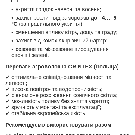
укриття грядок навесні та восени;
захист рослин від заморозків
до –4…–5
°C
(за правильного укриття);
зменшення впливу вітру, дощу та граду;
захист від комах як фізичний барʼєр;
сезонне та міжсезонне вирощування
овочів і зелені.
Переваги агроволокна GRINTEX (Польща)
✔ оптимальне співвідношення міцності та
легкості;
✔ висока повітро- та водопроникність;
✔ рівномірне розсіювання сонячного світла;
✔ можливість поливу без зняття укриття;
✔ зручність у монтажі та експлуатації;
✔ стабільна європейська якість.
Рекомендуємо використовувати разом