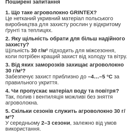
Поширені запитання
1. Що таке агроволокно GRINTEX?
Це нетканий укривний матеріал польського
виробництва для захисту рослин у відкритому
ґрунті та теплицях.
2. Яку щільність обрати для більш надійного
захисту?
Щільність
30 г/м²
підходить для міжсезоння,
коли потрібен кращий захист від холоду та вітру.
3. Від яких заморозків захищає агроволокно
30 г/м²?
Забезпечує захист приблизно до
–4…–5 °C
за
правильного укриття.
4. Чи пропускає матеріал воду та повітря?
Так, полив і вентиляція можливі без зняття
агроволокна.
5. Скільки сезонів служить агроволокно 30 г/
м²?
У середньому
2–3 сезони
, залежно від умов
використання.