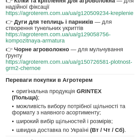
👉
Кілки та кріплення для агроволокна
— для
надійної фіксації
https://agroterem.com.ua/ua/g120509234-kreplenie
👉
Дуги для теплиць і парників
— для
створення тунельних укриттів
https://agroterem.com.ua/ua/g129058756-
kompozitnaya-armatura
👉
Чорне агроволокно
— для мульчування
ґрунту
https://agroterem.com.ua/ua/g150726581-plotnost-
grm2-chernoe
Переваги покупки в Агротерем
оригінальна продукція
GRINTEX
(Польща)
;
можливість вибору потрібної щільності та
формату з наявного асортименту;
широкий вибір щільностей і розмірів;
швидка доставка по Україні
(Вт / Чт / Сб)
.