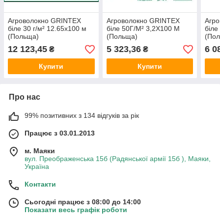
Агроволокно GRINTEX
Агроволокно GRINTEX
Агр
біле 30 г/м² 12.65х100 м
біле 50Г/М² 3,2Х100 М
біле
(Польща)
(Польща)
(По
12 123,45
5 323,36
6 0
₴
₴
Купити
Купити
Про нас
99% позитивних з 134 відгуків за рік
Працює з 03.01.2013
м. Маяки
вул. Преображенська 15б (Радянської армії 15б ), Маяки,
Україна
Контакти
Сьогодні працює з 08:00 до 14:00
Показати весь графік роботи