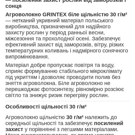
сонця
Агроволокно GRINTEX біле щільністю 30 г/м²
— нетканий укривний матеріал польського
виробництва, призначений для надійного
захисту рослин у період ранньої весни,
міжсезоння та прохолодної осені. Забезпечує
ефективний захист від заморозків, вітру, різких
температурних коливань і надмірного сонячного
випромінювання.
Матеріал добре пропускає повітря та воду,
сприяє формуванню стабільного мікроклімату
під укриттям і дозволяє проводити полив без
зняття агроволокна. Біле агроволокно не
перешкоджає фотосинтезу, рівномірно розсіює
світло та знижує ризик перегріву рослин.
Особливості щільності 30 г/м²
Агроволокно щільністю
30 г/м²
належить до
середньої щільності та забезпечує
посилений
захист
у порівнянні з легшими матеріалами.