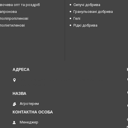
овочева опт та роздріб
Сипучі добрива
капронова
Гранульовані добрива
поліпропіленові
Гелі
поліетиленові
Рідкі добрива
вул. Преображенська 15б (Радянської армії 15б ),
Маяки, Україна
Агротерем
Менеджер