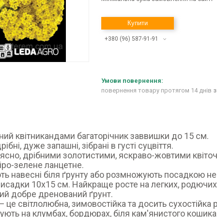
Купити
+380 (96) 587-91-91
повернення товару протягом 14 днів
з
ий квітникандами багаторічник заввишки до 15 см.
рібні, дуже запашні, зібрані в густі суцвіття.
рясно, дрібними золотистими, яскраво-жовтими квіто
іро-зелене ланцетне.
ть навесні біля ґрунту або розмножують посадкою не к
исадки 10х15 см. Найкраще росте на легких, родючих 
ий добре дренований ґрунт.
— це світлолюбна, зимовостійка та досить сухостійка 
ють на клумбах, бордюрах, біля кам'янистого кошика