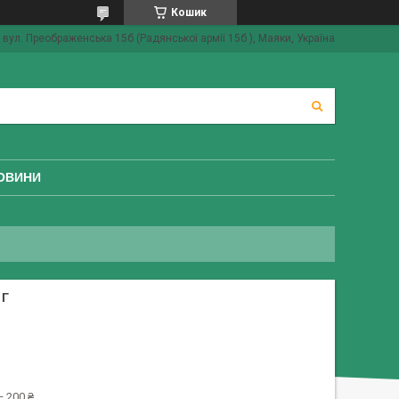
Кошик
вул. Преображенська 15б (Радянської армії 15б ), Маяки, Україна
ОВИНИ
 Г
 200 ₴