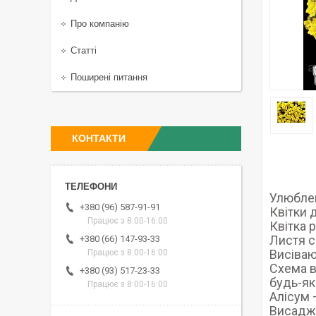
Про компанію
Статті
Поширені питання
КОНТАКТИ
Улюблен
+380 (96) 587-91-91
Квітки д
Працює з 8:00-16:00
Квітка 
Листя с
+380 (66) 147-93-33
Висіваю
Працює з 8:00-16:00
Схема в
+380 (93) 517-23-33
будь-як
Працює з 8:00-16:00
Алісум 
Висаджу