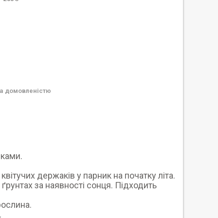
а домовленістю
чками.
вітучих держаків у парник на початку літа.
ґрунтах за наявності сонця. Підходить
рослина.
.