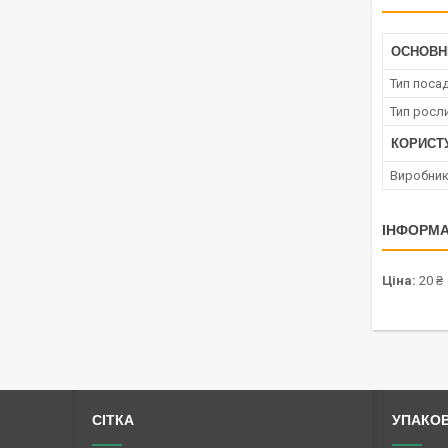
ОСНОВН
Тип поса
Тип росл
КОРИСТ
Виробни
ІНФОРМА
Ціна:
20 ₴
СІТКА
УПАКО