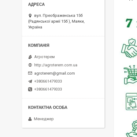
вул. Преображенська 15б
(Радянської армії 15б ), Маяки,
Україна
Агротерем
http://agroterem.com.ua
agroterem@gmail.com
+380661479333
+380661479333
Менеджер