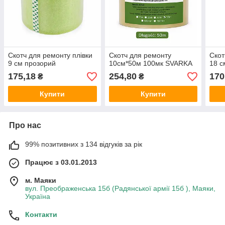
Скотч для ремонту плівки
Скотч для ремонту
Скот
9 см прозорий
10см*50м 100мк SVARKA
18 с
175,18
254,80
170
₴
₴
Купити
Купити
Про нас
99% позитивних з 134 відгуків за рік
Працює з 03.01.2013
м. Маяки
вул. Преображенська 15б (Радянської армії 15б ), Маяки,
Україна
Контакти