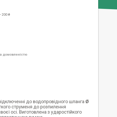
 200 ₴
а домовленістю
підключенні до водопровідного шланга
Ø
ткого струменя до розпилення
оєї осі. Виготовлена з ударостійкого