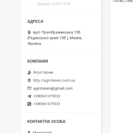
пластик
Працює з 8:00-16:00
вул. Преображенська 15б
(Радянської армії 15б ), Маяки,
Україна
Агротерем
http://agroterem.com.ua
agroterem@gmail.com
+380661479333
+380661479333
Менеджер