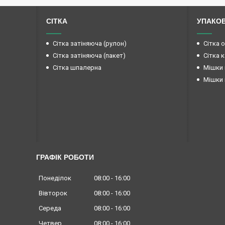
СІТКА
УПАКО
Сітка затіняюча (рулон)
Сітка 
Сітка затіняюча (пакет)
Сітка 
Сітка шпалерна
Мішки 
Мішки 
ГРАФІК РОБОТИ
Понеділок
08:00
16:00
Вівторок
08:00
16:00
Середа
08:00
16:00
Четвер
08:00
16:00