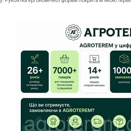
у. Рукоятка ергономічної форми покрита м'якою тер