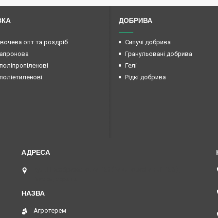
ВКА
ДОБРИВА
овочева опт та роздріб
Сипучі добрива
капронова
Гранульовані добрива
поліпропіленові
Гелі
поліетиленові
Рідкі добрива
вул. Преображенська 15б (Радянської армії 15б ),
Маяки, Україна
Агротерем