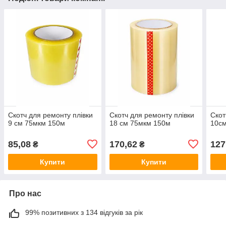
Скотч для ремонту плівки
Скотч для ремонту плівки
Скот
9 см 75мкм 150м
18 см 75мкм 150м
10с
85,08
170,62
127
₴
₴
Купити
Купити
Про нас
99% позитивних з 134 відгуків за рік