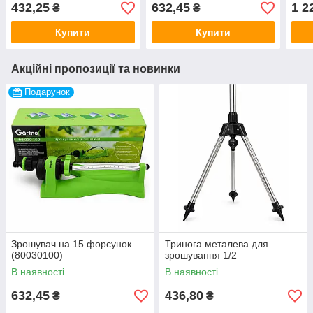
432,25
632,45
1 2
₴
₴
Купити
Купити
Акційні пропозиції та новинки
Подарунок
Зрошувач на 15 форсунок
Тринога металева для
(80030100)
зрошування 1/2
В наявності
В наявності
632,45
436,80
₴
₴