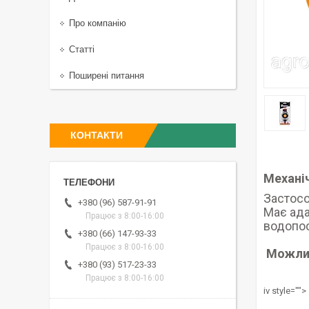
Про компанію
Статті
Поширені питання
КОНТАКТИ
Механі
Застосо
+380 (96) 587-91-91
Має ада
Працює з 8:00-16:00
водопос
+380 (66) 147-93-33
Працює з 8:00-16:00
Можливі
+380 (93) 517-23-33
Працює з 8:00-16:00
iv style="">