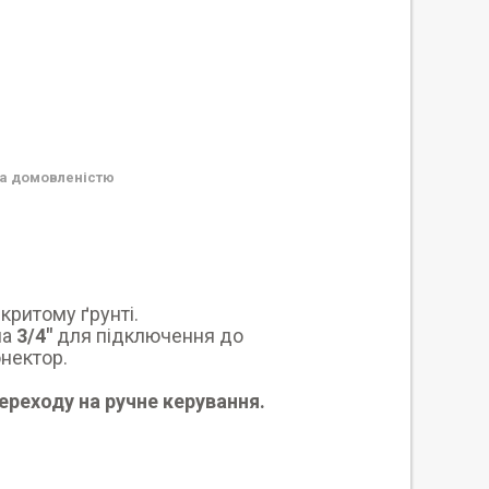
а домовленістю
критому ґрунті.
на
3/4"
для підключення до
нектор.
ереходу на ручне керування.