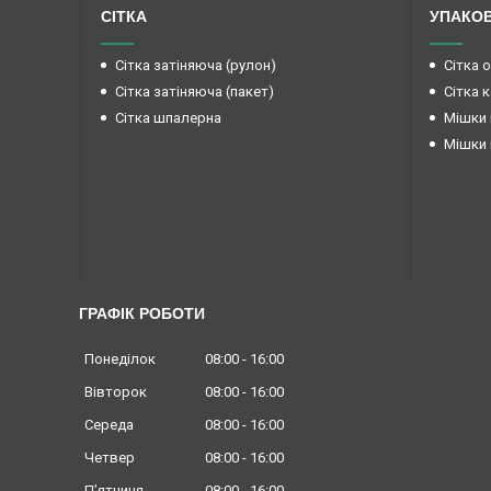
СІТКА
УПАКО
Сітка затіняюча (рулон)
Сітка 
Сітка затіняюча (пакет)
Сітка 
Сітка шпалерна
Мішки 
Мішки 
ГРАФІК РОБОТИ
Понеділок
08:00
16:00
Вівторок
08:00
16:00
Середа
08:00
16:00
Четвер
08:00
16:00
Пʼятниця
08:00
16:00