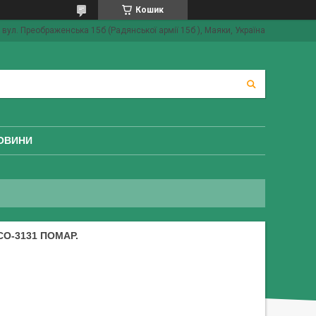
Кошик
вул. Преображенська 15б (Радянської армії 15б ), Маяки, Україна
ОВИНИ
CO-3131 ПОМАР.