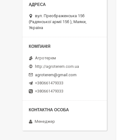
вул. Преображенська 15б
(Радянської армії 15б ), Маяки,
Україна
Агротерем
http://agroterem.com.ua
agroterem@gmail.com
+380661479333
+380661479333
Менеджер