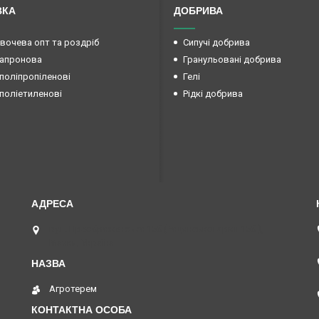
ВКА
ДОБРИВА
овочева опт та роздріб
Сипучі добрива
капронова
Гранульовані добрива
поліпропіленові
Гелі
поліетиленові
Рідкі добрива
вул. Преображенська 15б (Радянської армії 15б ),
Маяки, Україна
Агротерем