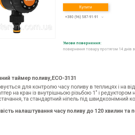
Купити
+380 (96) 587-91-91
повернення товару протягом 14 днів
з
чний таймер поливу,ECO-3131
вується для контролю часу поливу в теплицях і на від
птер на кран із внутрішньою різьбою 1" і редуктором 
тачання, та стандартний ніпель під швидкознімний ко
сть налаштування часу поливу до 120 хвилин та п