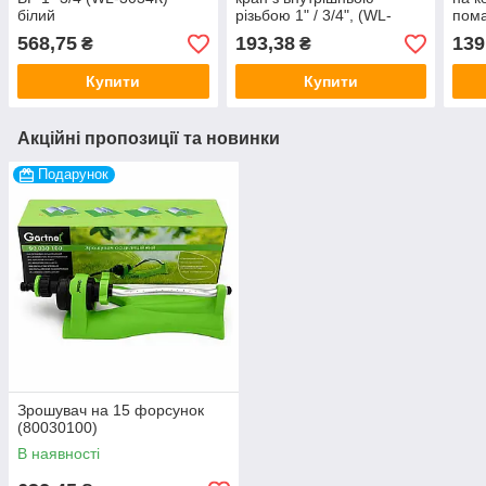
білий
різьбою 1" / 3/4", (WL-
пома
2194)
568,75
193,38
139
₴
₴
Купити
Купити
Акційні пропозиції та новинки
Подарунок
Зрошувач на 15 форсунок
(80030100)
В наявності