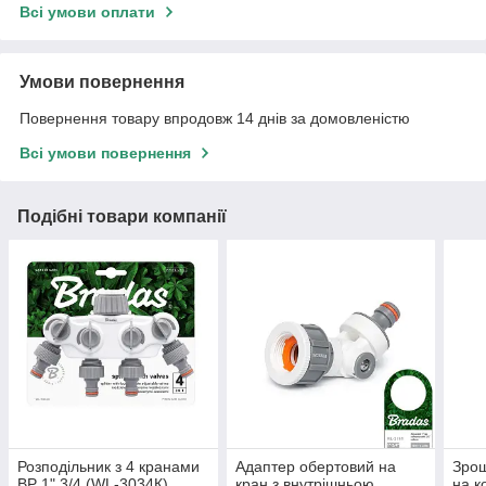
Всі умови оплати
Умови повернення
Повернення товару впродовж 14 днів за домовленістю
Всі умови повернення
Подібні товари компанії
Розподільник з 4 кранами
Адаптер обертовий на
Зрош
ВР 1" 3/4 (WL-3034К)
кран з внутрішньою
на к