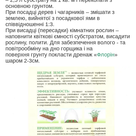
основною грунтом.
При посадці дерев і чагарників – змішати з
землею, вийнятої з посадкової ями в
співвідношенні 1:3.
При висадці (пересадки) кімнатних рослин –
наповнити квіткові ємності субстратом, висадити
рослину, полити. Для забезпечення волого - та
повітрообміну на дно горщика і на
поверхня грунту покласти дренаж «
Флорін
»
шаром 2-3см.