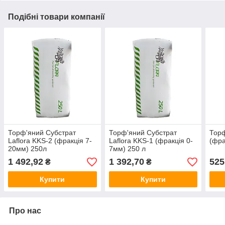
Подібні товари компанії
Торф'яний Субстрат
Торф'яний Субстрат
Торф
Laflora KKS-2 (фракція 7-
Laflora KKS-1 (фракція 0-
(фра
20мм) 250л
7мм) 250 л
1 492,92
1 392,70
525
₴
₴
Купити
Купити
Про нас