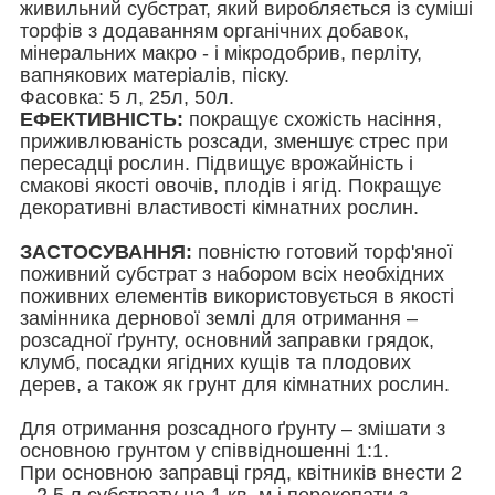
живильний субстрат, який виробляється із суміші
торфів з додаванням органічних добавок,
мінеральних макро - і мікродобрив, перліту,
вапнякових матеріалів, піску.
Фасовка: 5 л, 25л, 50л.
ЕФЕКТИВНІСТЬ:
покращує схожість насіння,
приживлюваність розсади, зменшує стрес при
пересадці рослин. Підвищує врожайність і
смакові якості овочів, плодів і ягід. Покращує
декоративні властивості кімнатних рослин.
ЗАСТОСУВАННЯ:
повністю готовий торф'яної
поживний субстрат з набором всіх необхідних
поживних елементів використовується в якості
замінника дернової землі для отримання –
розсадної ґрунту, основний заправки грядок,
клумб, посадки ягідних кущів та плодових
дерев, а також як грунт для кімнатних рослин.
Для отримання розсадного ґрунту – змішати з
основною грунтом у співвідношенні 1:1.
При основною заправці гряд, квітників внести 2
– 2,5 л субстрату на 1 кв. м і перекопати з