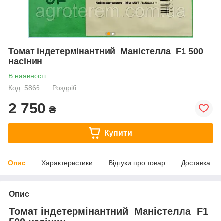
Томат індетермінантний Маністелла F1 500
насінин
В наявності
Код: 5866
Роздріб
2 750
₴
Купити
Опис
Характеристики
Відгуки про товар
Доставка
Опис
Томат індетермінантний Маністелла F1