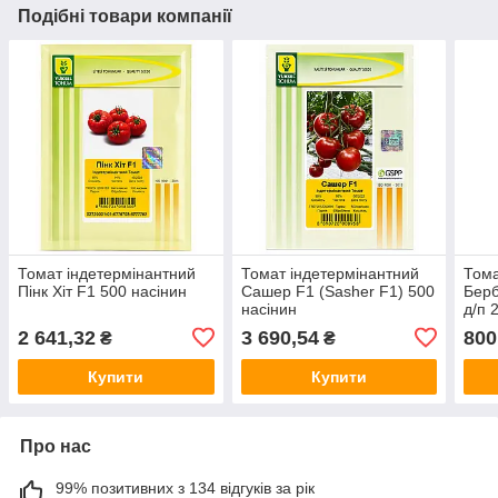
Подібні товари компанії
Томат індетермінантний
Томат індетермінантний
Тома
Пінк Хіт F1 500 насінин
Сашер F1 (Sasher F1) 500
Берб
насінин
д/п 
2 641,32
3 690,54
800
₴
₴
Купити
Купити
Про нас
99% позитивних з 134 відгуків за рік