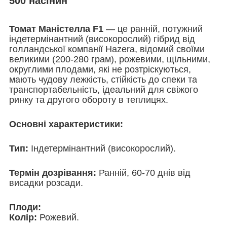
500 насінин
Томат Маністелла F1
— це ранній, потужний
індетермінантний (високорослий) гібрид від
голландської компанії Hazera, відомий своїми
великими (200-280 грам), рожевими, щільними,
округлими плодами, які не розтріскуються,
мають чудову лежкість, стійкість до спеки та
транспортабельність, ідеальний для свіжого
ринку та другого обороту в теплицях.
Основні характеристики:
Тип:
Індетермінантний (високорослий).
Термін дозрівання:
Ранній, 60-70 днів від
висадки розсади.
Плоди:
Колір:
Рожевий.