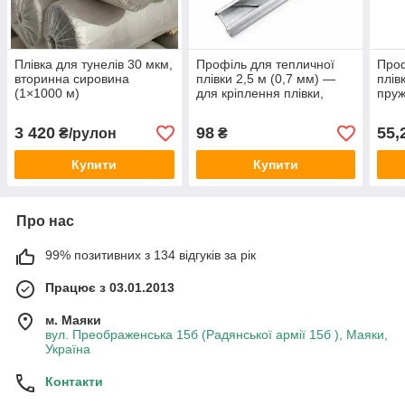
Плівка для тунелів 30 мкм,
Профіль для тепличної
Проф
вторинна сировина
плівки 2,5 м (0,7 мм) —
плів
(1×1000 м)
для кріплення плівки,
пруж
зигзаг у комплект не
входить
3 420
98
55,
₴/рулон
₴
Купити
Купити
Про нас
99% позитивних з 134 відгуків за рік
Працює з 03.01.2013
м. Маяки
вул. Преображенська 15б (Радянської армії 15б ), Маяки,
Україна
Контакти