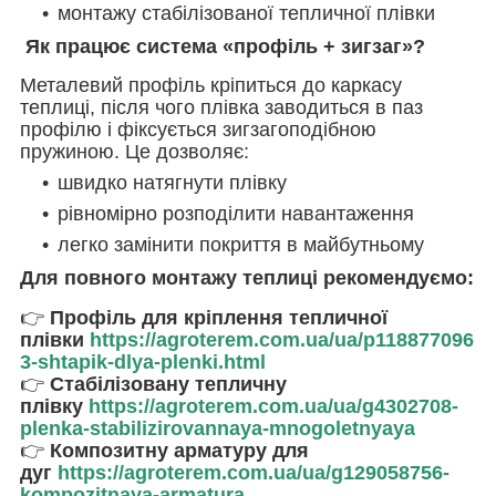
монтажу стабілізованої тепличної плівки
Як працює система «профіль + зигзаг»?
Металевий профіль кріпиться до каркасу
теплиці, після чого плівка заводиться в паз
профілю і фіксується зигзагоподібною
пружиною. Це дозволяє:
швидко натягнути плівку
рівномірно розподілити навантаження
легко замінити покриття в майбутньому
Для повного монтажу теплиці рекомендуємо:
👉
Профіль для кріплення тепличної
плівки
https://agroterem.com.ua/ua/p118877096
3-shtapik-dlya-plenki.html
👉
Стабілізовану тепличну
плівку
https://agroterem.com.ua/ua/g4302708-
plenka-stabilizirovannaya-mnogoletnyaya
👉
Композитну арматуру для
дуг
https://agroterem.com.ua/ua/g129058756-
kompozitnaya-armatura