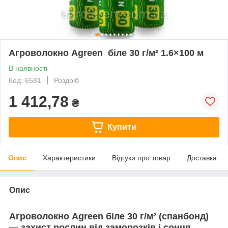
Агроволокно Agreen біле 30 г/м² 1.6×100 м
В наявності
Код: 6581
Роздріб
1 412,78
₴
Купити
Опис
Характеристики
Відгуки про товар
Доставка
Опис
Агроволокно Agreen біле 30 г/м² (спанбонд)
— захист рослин від заморозків і сонця