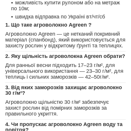
можливість купити рулоном або на метраж
по 10м;
швидка відправка по Україні вт/чт/сб
1. Що таке агроволокно Agreen ?
Агроволокно Agreen — це нетканий покривний
матеріал (спанбонд), який використовується для
захисту рослин у відкритому ґрунті та теплицях.
2. Яку щільність агроволокна Agreen обрати?
Для ранньої весни підходить 17–23 г/м², для
універсального використання — 23–30 г/м², для
теплиць і сильних заморозків — 42–50г/м².
3. Від яких заморозків захищає агроволокно
30 г/м²?
Агроволокно щільністю 30 г/м² забезпечує
захист рослин від помірних заморозків за
правильного укриття.
4. Чи пропускає агроволокно Agreen воду та
повітря?