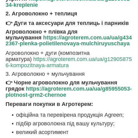
34-kreplenie
2. Агроволокно + теплиця
👉 Дуги та аксесуари для теплиць і парників
Агроволокно + плівка для
мульчування
https://agroterem.com.ua/ua/g434
2367-plenka-polietilenovaya-mulchiruyuschaya
Агроволокно + дуги (композитна
арматура)
https://agroterem.com.ua/ua/g12905875
6-kompozitnaya-armatura
3. Агроволокно + мульчування
👉 Чорне агроволокно для мульчування
грядок
https://agroterem.com.ua/ua/g85955053-
plotnost-grm2-chernoe
Переваги покупки в Агротерем:
офіційна та перевірена продукція Agreen;
підбір агроволокна під вашу культуру;
великий асортимент