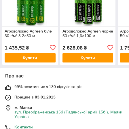
Агроволокно Agreen біле
Агроволокно Agreen чорне
Агро
30 г/м² 3.2×50 м
50 г/м² 1,6×100 м
50 г
1 435,52
2 628,08
1 7
₴
₴
Купити
Купити
Про нас
99% позитивних з 130 відгуків за рік
Працює з 03.01.2013
м. Маяки
вул. Преображенська 15б (Радянської армії 15б ), Маяки,
Україна
Контакти