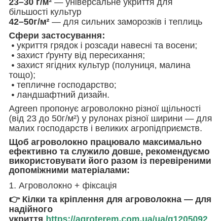
23–30 г/м²
— універсальне укриття для
більшості культур
42–50г/м²
— для сильних заморозків і теплиць
Сфери застосування:
• укриття грядок і розсади навесні та восени;
• захист ґрунту від пересихання;
• захист ягідних культур (полуниця, малина
тощо);
• тепличне господарство;
• ландшафтний дизайн.
Agreen пропонує агроволокно різної щільності
(від 23 до 50г/м²) у рулонах різної ширини — для
малих господарств і великих агропідприємств.
Щоб агроволокно працювало максимально
ефективно та служило довше, рекомендуємо
використовувати його разом із перевіреними
допоміжними матеріалами:
1. Агроволокно + фіксація
👉 Кілки та кріплення для агроволокна — для
надійного
укриття
https://agroterem.com.ua/ua/g1205092