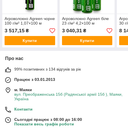
Агроволокно Agreen чорне
Агроволокно Agreen біле
Агро
100 г/м² 1,07×100 м
23 г/м² 4,2×100 м
30 г
3 517,15
3 040,31
8 1
₴
₴
Купити
Купити
Про нас
99% позитивних з 134 відгуків за рік
Працює з 03.01.2013
м. Маяки
вул. Преображенська 15б (Радянської армії 15б ), Маяки,
Україна
Контакти
Сьогодні працює з 08:00 до 16:00
Показати весь графік роботи