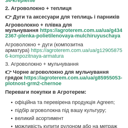
34-kreplenie
2. Агроволокно + теплиця
👉 Дуги та аксесуари для теплиць і парників
Агроволокно + плівка для
мульчування
https://agroterem.com.ua/ua/g434
2367-plenka-polietilenovaya-mulchiruyuschaya
Агроволокно + дуги (композитна
арматура)
https://agroterem.com.ua/ua/g12905875
6-kompozitnaya-armatura
3. Агроволокно + мульчування
👉 Чорне агроволокно для мульчування
грядок
https://agroterem.com.ua/ua/g85955053-
plotnost-grm2-chernoe
Переваги покупки в Агротерем:
офіційна та перевірена продукція Agreen;
підбір агроволокна під вашу культуру;
великий асортимент
можливість купити рулоном або на метраж