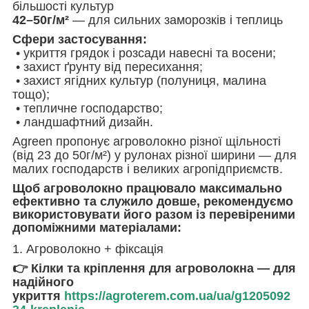
більшості культур
42–50г/м²
— для сильних заморозків і теплиць
Сфери застосування:
• укриття грядок і розсади навесні та восени;
• захист ґрунту від пересихання;
• захист ягідних культур (полуниця, малина
тощо);
• тепличне господарство;
• ландшафтний дизайн.
Agreen пропонує агроволокно різної щільності
(від 23 до 50г/м²) у рулонах різної ширини — для
малих господарств і великих агропідприємств.
Щоб агроволокно працювало максимально
ефективно та служило довше, рекомендуємо
використовувати його разом із перевіреними
допоміжними матеріалами:
1. Агроволокно + фіксація
👉 Кілки та кріплення для агроволокна — для
надійного
укриття
https://agroterem.com.ua/ua/g1205092