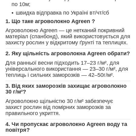
по 10м;
швидка відправка по Україні вт/чт/сб
1. Що таке агроволокно Agreen ?
Агроволокно Agreen — це нетканий покривний
матеріал (спанбонд), який використовується для
захисту рослин у відкритому ґрунті та теплицях.
2. Яку щільність агроволокна Agreen обрати?
Для ранньої весни підходить 17–23 г/м², для
універсального використання — 23–30 г/м², для
теплиць і сильних заморозків — 42–50г/м².
3. Від яких заморозків захищає агроволокно
30 г/м²?
Агроволокно щільністю 30 г/м² забезпечує
захист рослин від помірних заморозків за
правильного укриття.
4. Чи пропускає агроволокно Agreen воду та
повітря?