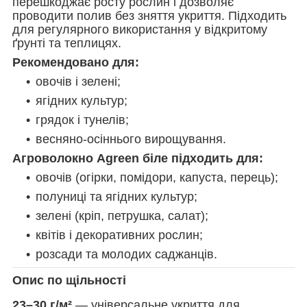
перешкоджає росту рослин і дозволяє
проводити полив без зняття укриття. Підходить
для регулярного використання у відкритому
ґрунті та теплицях.
Рекомендовано для:
овочів і зелені;
ягідних культур;
грядок і тунелів;
весняно-осіннього вирощування.
Агроволокно Agreen біле підходить для:
овочів (огірки, помідори, капуста, перець);
полуниці та ягідних культур;
зелені (кріп, петрушка, салат);
квітів і декоративних рослин;
розсади та молодих саджанців.
Опис по щільності
23–30 г/м²
— універсальне укриття для