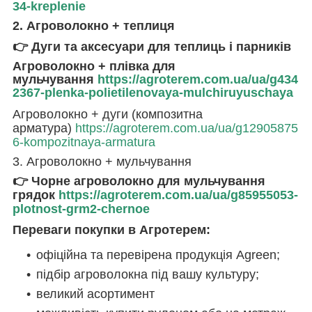
34-kreplenie
2. Агроволокно + теплиця
👉 Дуги та аксесуари для теплиць і парників
Агроволокно + плівка для
мульчування
https://agroterem.com.ua/ua/g434
2367-plenka-polietilenovaya-mulchiruyuschaya
Агроволокно + дуги (композитна
арматура)
https://agroterem.com.ua/ua/g12905875
6-kompozitnaya-armatura
3. Агроволокно + мульчування
👉 Чорне агроволокно для мульчування
грядок
https://agroterem.com.ua/ua/g85955053-
plotnost-grm2-chernoe
Переваги покупки в Агротерем:
офіційна та перевірена продукція Agreen;
підбір агроволокна під вашу культуру;
великий асортимент