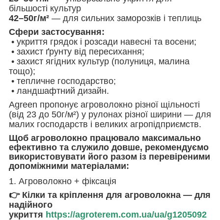
більшості культур
42–50г/м²
— для сильних заморозків і теплиць
Сфери застосування:
• укриття грядок і розсади навесні та восени;
• захист ґрунту від пересихання;
• захист ягідних культур (полуниця, малина
тощо);
• тепличне господарство;
• ландшафтний дизайн.
Agreen пропонує агроволокно різної щільності
(від 23 до 50г/м²) у рулонах різної ширини — для
малих господарств і великих агропідприємств.
Щоб агроволокно працювало максимально
ефективно та служило довше, рекомендуємо
використовувати його разом із перевіреними
допоміжними матеріалами:
1. Агроволокно + фіксація
👉 Кілки та кріплення для агроволокна — для
надійного
укриття
https://agroterem.com.ua/ua/g1205092