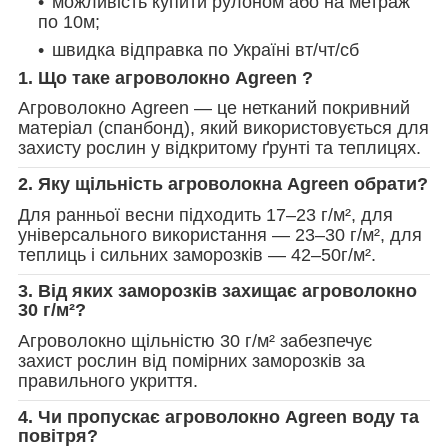
можливість купити рулоном або на метраж
по 10м;
швидка відправка по Україні вт/чт/сб
1. Що таке агроволокно Agreen ?
Агроволокно Agreen — це нетканий покривний
матеріал (спанбонд), який використовується для
захисту рослин у відкритому ґрунті та теплицях.
2. Яку щільність агроволокна Agreen обрати?
Для ранньої весни підходить 17–23 г/м², для
універсального використання — 23–30 г/м², для
теплиць і сильних заморозків — 42–50г/м².
3. Від яких заморозків захищає агроволокно
30 г/м²?
Агроволокно щільністю 30 г/м² забезпечує
захист рослин від помірних заморозків за
правильного укриття.
4. Чи пропускає агроволокно Agreen воду та
повітря?