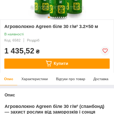
Агроволокно Agreen біле 30 г/м² 3.2×50 м
В наявності
Код: 6582
Роздріб
1 435,52
₴
Купити
Опис
Характеристики
Відгуки про товар
Доставка
Опис
Агроволокно Agreen біле 30 г/м² (спанбонд)
— захист рослин від заморозків і сонця