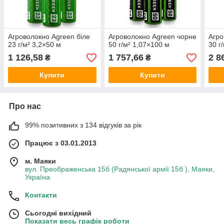
Агроволокно Agreen біле
Агроволокно Agreen чорне
Агро
23 г/м² 3,2×50 м
50 г/м² 1,07×100 м
30 г
1 126,58
1 757,66
2 8
₴
₴
Купити
Купити
Про нас
99% позитивних з 134 відгуків за рік
Працює з 03.01.2013
м. Маяки
вул. Преображенська 15б (Радянської армії 15б ), Маяки,
Україна
Контакти
Сьогодні вихідний
Показати весь графік роботи