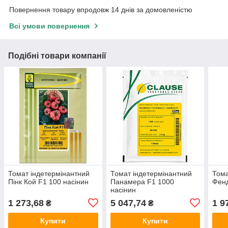
Повернення товару впродовж 14 днів за домовленістю
Всі умови повернення
Подібні товари компанії
Томат індетермінантний
Томат індетермінантний
Тома
Пінк Кой F1 100 насінин
Панамера F1 1000
Фенд
насінин
1 273,68
5 047,74
1 9
₴
₴
Купити
Купити