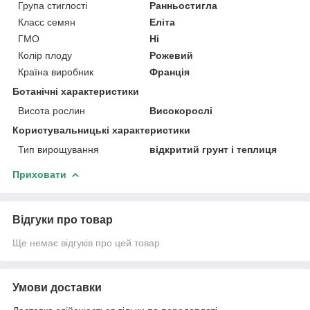
Група стиглості
Ранньостигла
Класс семян
Еліта
ГМО
Ні
Колір плоду
Рожевий
Країна виробник
Франція
Ботанічні характеристики
Висота рослин
Високорослі
Користувальницькі характеристики
Тип вирощування
відкритий грунт і теплиця
Приховати
Відгуки про товар
Ще немає відгуків про цей товар
Умови доставки