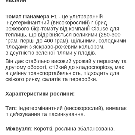
Томат Панамера F1
- це ультраранній
індетермінантний (високорослий) гібрид
рожевого біф-томату від компанії Clause для
теплиць, що відрізняється великими (250-300
грам, перші до 400 грам), щільними, солодкими
плодами з яскраво-рожевим кольором,
відсутністю зеленої плями у плодів.
Він дає стабільно високий урожай у першому та
другому обороті, стійкий до кладоспоріозу, має
відмінну транспортабельність, підходить для
свіжого ринку, салатів та переробки.
Характеристики рослини:
Тип:
Індетермінантний (високорослий), вимагає
підв'язування та пасинкування.
Міжвузля
: Короткі, рослина збалансована.