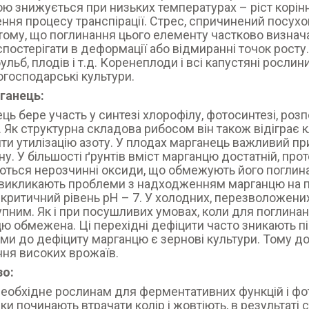
ю знижується при низьких температурах – ріст корінн
ння процесу транспірації. Стрес, спричинений посухо
тому, що поглинання цього елементу частково визна
постерігати в деформації або відмиранні точок рост
бульб, плодів і т.д. Коренеплоди і всі капустяні рослин
огосподарські культури.
ганець:
ць бере участь у синтезі хлорофілу, фотосинтезі, розп
. Як структурна складова рибосом він також відіграє 
ти утилізацію азоту. У плодах марганець важливий при
ину. У більшості ґрунтів вміст марганцю достатній, прот
ться нерозчинні оксиди, що обмежують його поглина
викликають проблеми з надходженням марганцю на піщ
 критичний рівень рН – 7. У холодних, перезволожени
пним. Як і при посушливих умовах, коли для поглинан
ю обмежена. Ці перехідні дефіцити часто зникають п
ми до дефіциту марганцю є зернові культури. Тому д
ня високих врожаїв.
зо:
необхідне рослинам для ферментативних функцій і фото
ки починають втрачати колір і жовтіють, в результаті 