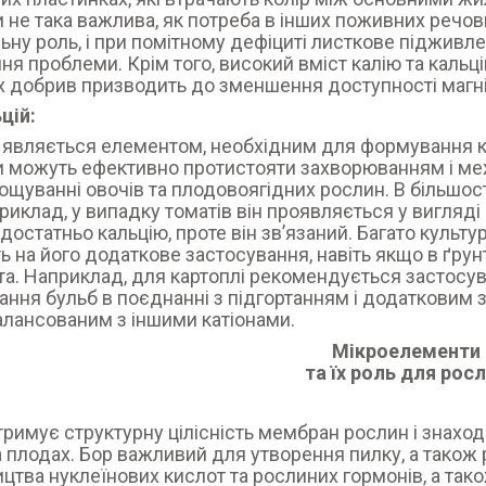
 не така важлива, як потреба в інших поживних речовина
ьну роль, і при помітному дефіциті листкове піджи
ня проблеми. Крім того, високий вміст калію та кальц
х добрив призводить до зменшення доступності магні
цій:
 являється елементом, необхідним для формування кліт
 можуть ефективно протистояти захворюванням і ме
ощуванні овочів та плодовоягідних рослин. В більшост
приклад, у випадку томатів він проявляється у вигляді 
 достатньо кальцію, проте він зв’язаний. Багато культу
ь на його додаткове застосування, навіть якщо в ґрунт
а. Наприклад, для картоплі рекомендується застосува
ння бульб в поєднанні з підгортанням і додатковим з
алансованим з іншими катіонами.
Мікроелементи
та їх роль для рос
тримує структурну цілісність мембран рослин і знаходи
а плодах. Бор важливий для утворення пилку, а також 
цтва нуклеїнових кислот та рослиних гормонів, а тако