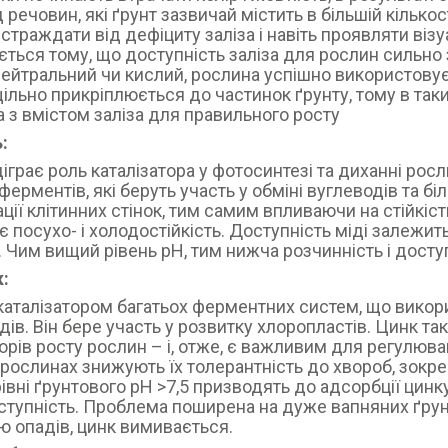
 речовин, які ґрунт зазвичай містить в більшій кількос
страждати від дефіциту заліза і навіть проявляти візуа
ється тому, що доступність заліза для рослин сильно 
нейтральний чи кислий, рослина успішно використовує
щільно прикріплюється до частинок ґрунту, тому в та
 з вмістом заліза для правильного росту
:
діграє роль каталізатора у фотосинтезі та диханні ро
ферментів, які беруть участь у обміні вуглеводів та бі
кації клітинних стінок, тим самим впливаючи на стійкіс
 посухо- і холодостійкість. Доступність міді залежить 
. Чим вищий рівень рН, тим нижча розчинність і досту
:
каталізатором багатьох ферментних систем, що викори
дів. Він бере участь у розвитку хлоропластів. Цинк та
орів росту рослин – і, отже, є важливим для регулюва
 рослинах знижують їх толерантність до хвороб, зокрема
рівні ґрунтового pH >7,5 призводять до адсорбції ци
ступність. Проблема поширена на дуже вапняних ґрунт
тю опадів, цинк вимивається.