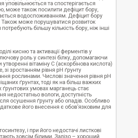
я уповільнюється та спостерігається
ю, може також посилити дефіцит бору,
чається водоспоживанням. Дефіцит бору
у. Також може порушуватися розвиток
и потребують більшу кількість бору, ніж інші
оділі кисню та активації ферментів у
ключову роль у синтезі білку, допомагаючи
 утворенні вітаміну С (аскорбінова кислота)
е, зі зростанням рівня рН ґрунту
ння рослинами. Числові значення рівня рН
аних ґрунтах, тоді як на більш важких
х ґрунтових умовах марганець стає
ня недостатньо вологи, доступність
ісля осушення ґрунту або опадів. Особливо
одаткове його внесення є обов’язковим для
синтезу, і при його недостачі листкові
стають зовсім білими. Залізо – хороший