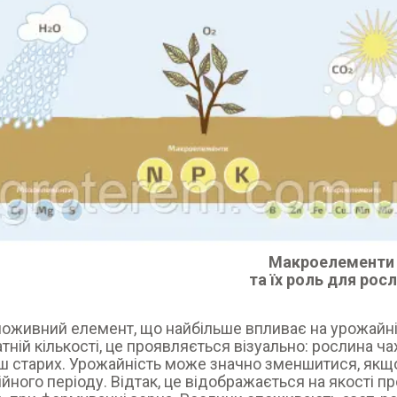
Макроелементи
та їх роль для рос
поживний елемент, що найбільше впливає на урожайні
тній кількості, це проявляється візуально: рослина ча
ш старих. Урожайність може значно зменшитися, якщо
ійного періоду. Відтак, це відображається на якості п