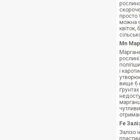
рослино
скороче
просто 
можна с
квіток, 
сільськ
Mn Мар
Маргане
рослині
поліпши
і карот
утворюю
вище 6 
ґрунтах
недосту
марганц
чутливи
отриман
Fe Залі
Залізо 
пластин