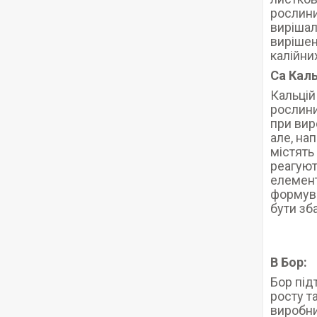
рослини
вирішал
вирішен
калійни
Ca Каль
Кальцій
рослини
при вир
але, на
містять
реагуют
елемент
формува
бути зб
B Бор:
Бор під
росту т
виробни