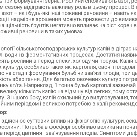
ь при формуванні зерна. Рослини споживають азот, ро
м сезону відіграють важливу роль в цьому процесі. 
 азот – як і будь-які інші поживні речовини – навіть я
ощі і надмірне зрошення можуть призвести до вимиван
а щільність ґрунтів негативно впливає на ріст корені
 поживні речовини в таких умовах.
:
іології сільськогосподарських культур калій відіграє 
лі води і в ферментативних процесах. Достатня наявн
ять рослини в період спеки, холоду чи посухи. Калій
х культур, особливо таких як: картопля, овочі і плодов
о на стадії формування бульб чи зав’язі плодів, при ць
кість зберігання. Для багатьох овочевих культур потреба
нку кг/га. Наприклад, 1 тонна бульб картоплі зазвичай 
 велику кількість калію на відміну від легких, тому ос
у. З іншого боку, калій схильний до вилуговування, то
ійним періодом і великою потребою в калії рекомен
ор:
здійснює суттєвий вплив на фізіологію культури, оскі
 рослини. Потреба в фосфорі особливо велика на поча
 в період цвітіння і зав’язування плодів. Симптоми д