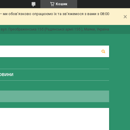
Кошик
 ми обов’язково опрацюємо їх та зв’яжемося з вами з 08:00
вул. Преображенська 15б (Радянської армії 15б ), Маяки, Україна
ОВИНИ