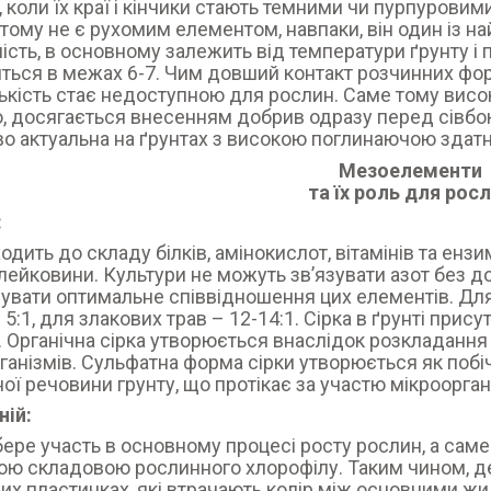
, коли їх краї і кінчики стають темними чи пурпуров
і тому не є рухомим елементом, навпаки, він один із н
ість, в основному залежить від температури ґрунту і
ться в межах 6-7. Чим довший контакт розчинних фор
лькість стає недоступною для рослин. Саме тому вис
, досягається внесенням добрив одразу перед сівбо
о актуальна на ґрунтах з високою поглинаючою здатн
Мезоелементи
та їх роль для рос
:
одить до складу білків, амінокислот, вітамінів та ензи
клейковини. Культури не можуть зв’язувати азот без до
увати оптимальне співвідношення цих елементів. Для
 5:1, для злакових трав – 12-14:1. Сірка в ґрунті присут
 Органічна сірка утворюється внаслідок розкладання 
ганізмів. Сульфатна форма сірки утворюється як побіч
ної речовини грунту, що протікає за участю мікроорган
ній:
бере участь в основному процесі росту рослин, а саме
ю складовою рослинного хлорофілу. Таким чином, де
их пластинках, які втрачають колір між основними жил