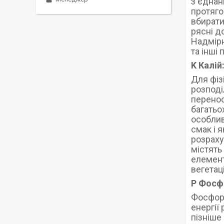
з‘єднан
протяго
вбирати
рясні д
Надмірн
та інші
K Калій
Для фіз
розподі
перенос
багатьо
особлив
смак і я
розраху
містять
елемент
вегетац
P Фосф
Фосфор 
енергії
пізніше