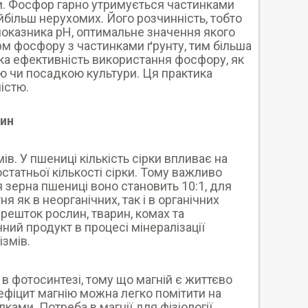
ими. Фосфор гарно утримується частинками
айбільш нерухомих. Його розчинність, тобто
 показника рН, оптимальне значення якого
м фосфору з частинками ґрунту, тим більша
ока ефективність використання фосфору, як
ю чи посадкою культури. Ця практика
істю.
лин
мів. У пшениці кількість сірки впливає на
статньої кількості сірки. Тому важливо
 зерна пшениці воно становить 10:1, для
ня як в неорганічних, так і в органічних
решток рослин, тварин, комах та
ний продукт в процесі мінералізації
ізмів.
 в фотосинтезі, тому що магній є життєво
фіцит магнію можна легко помітити на
ками. Потреба в магнії для фізіології