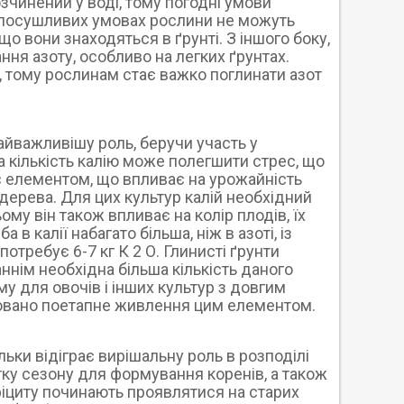
зчинений у воді, тому погодні умови
В посушливих умовах рослини не можуть
кщо вони знаходяться в ґрунті. З іншого боку,
ня азоту, особливо на легких ґрунтах.
в, тому рослинам стає важко поглинати азот
найважливішу роль, беручи участь у
а кількість калію може полегшити стрес, що
 є елементом, що впливає на урожайність
і дерева. Для цих культур калій необхідний
ому він також впливає на колір плодів, їх
 в калії набагато більша, ніж в азоті, із
потребує 6-7 кг К 2 О. Глинисті ґрунти
таннім необхідна більша кількість даного
му для овочів і інших культур з довгим
довано поетапне живлення цим елементом.
льки відіграє вирішальну роль в розподілі
тку сезону для формування коренів, а також
ефіциту починають проявлятися на старих