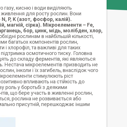
о газу, кисню і води виділяють
 живлення для росту рослин. Вони
, P, K (азот, фосфор, калій).
й, магній, сірка). Мікроелементи – Fe,
 марганець, бор, цинк, мідь, молібден, хлор,
бхідні рослинам в найбільшій кількості,
ми багатьох компонентів рослин,
и і хлорофіл, та важливі для таких
, підтримка осмотичного тиску. Головна
дять до складу ферментів, які являються
ть. Нестача мікроелементів призводить не
лин, інколи і їх загибель, внаслідок чого
Мікроелементи стимулюють ріст
позитивно впливають на стійкість до
у роль у боротьбі з деякими
тів, що бере участь в живленні рослин,
ться, рослина не розвивається або
імально присутній, перешкоджає іншим