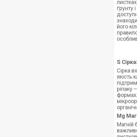
листках
ґрунту 
доступн
знаходи
його кі
правило
особлив
S Сірка
Сірка вх
якість 
підтрим
ріпаку –
формах.
мікроор
органіч
Mg Маг
Магній 
важливо
листков