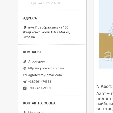
Працює з 8:00-16:00
вул. Преображенська 15б
(Радянської армії 15б ), Маяки,
Україна
Агротерем
http://agroterem.com.ua
agroterem@gmail.com
+380661479333
N Азот:
+380661479333
Азот – 
недоста
найбіль
вегетац
Менеджер