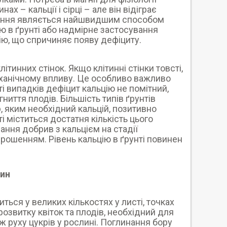
х – кальції і сірці – але він відіграє
влення являється найшвидшим способом
ію в ґрунті або надмірне застосування
ю, що спричиняє появу дефіциту.
инних стінок. Якщо клітинні стінки товсті,
ханічному впливу. Це особливо важливо
і випадків дефіцит кальцію не помітний,
гниття плодів. Більшість типів ґрунтів
р, яким необхідний кальцій, позитивно
і міститься достатня кількість цього
ння добрив з кальцієм на стадії
рошенням. Рівень кальцію в ґрунті повинен
лин
ться у великих кількостях у листі, точках
розвитку квіток та плодів, необхідний для
ж руху цукрів у рослині. Поглинання бору