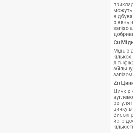
приклад
можуть 
відбува
рівень 
залізо 
добрива
Cu Мідь
Мідь ві
кількох 
лігніфі
збільшує
залізом
Zn Цинк
Цинк є 
вуглево
регулят
цинку в
Високі 
його до
кількіс