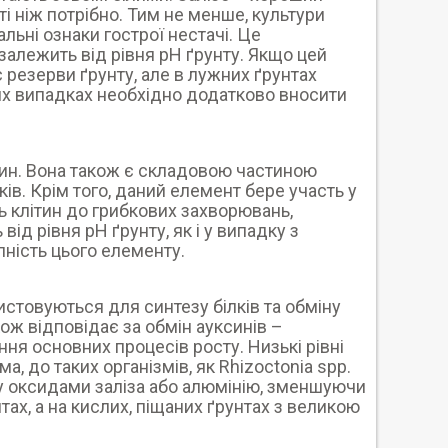
ті ніж потрібно. Тим не менше, культури
льні ознаки гострої нестачі. Це
залежить від рівня рН ґрунту. Якщо цей
 резерви ґрунту, але в лужних ґрунтах
ких випадках необхідно додатково вносити
слин. Вона також є складовою частиною
лків. Крім того, даний елемент бере участь у
ть клітин до грибкових захворювань,
від рівня рН ґрунту, як і у випадку з
пність цього елементу.
стовуються для синтезу білків та обміну
кож відповідає за обмін ауксинів –
ння основних процесів росту. Низькі рівні
, до таких організмів, як Rhizoctonia spp.
нку оксидами заліза або алюмінію, зменшуючи
ах, а на кислих, піщаних ґрунтах з великою