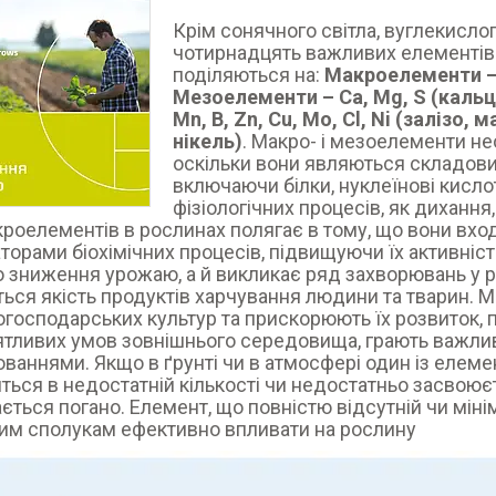
Крім сонячного світла, вуглекислог
чотирнадцять важливих елементів
поділяються на:
Макроелементи – N
Мезоелементи – Са, Mg, S (кальці
Mn, B, Zn, Cu, Mo, Cl, Ni (залізо,
нікель)
. Макро- і мезоелементи нео
оскільки вони являються складови
включаючи білки, нуклеїнові кислот
фізіологічних процесів, як дихання
кроелементів в рослинах полягає в тому, що вони вхо
аторами біохімічних процесів, підвищуючи їх активніс
 зниження урожаю, а й викликає ряд захворювань у рос
ься якість продуктів харчування людини та тварин. 
огосподарських культур та прискорюють їх розвиток, 
тливих умов зовнішнього середовища, грають важлив
ваннями. Якщо в ґрунті чи в атмосфері один із елемен
ться в недостатній кількості чи недостатньо засвоює
ється погано. Елемент, що повністю відсутній чи мін
м сполукам ефективно впливати на рослину