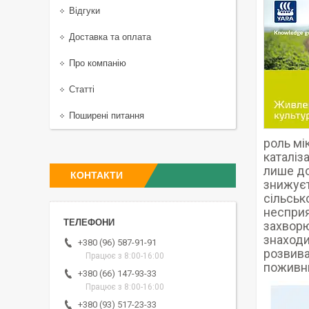
Відгуки
Доставка та оплата
Про компанію
Статті
Поширені питання
роль мі
каталіз
лише до
КОНТАКТИ
знижуєт
сільськ
несприя
захворю
знаходи
+380 (96) 587-91-91
розвива
Працює з 8:00-16:00
поживни
+380 (66) 147-93-33
Працює з 8:00-16:00
+380 (93) 517-23-33