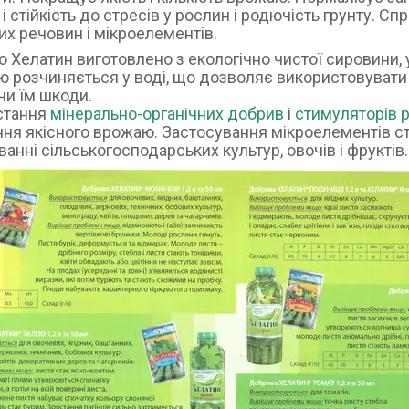
т і стійкість до стресів у рослин і родючість грунту.
х речовин і мікроелементів.
 Хелатин виготовлено з екологічно чистої сировини, у
ю розчиняється у воді, що дозволяє використовувати
и їм шкоди.
стання
мінерально-органічних добрив
і
стимуляторів 
ня якісного врожаю. Застосування мікроелементів с
анні сільськогосподарських культур, овочів і фруктів.