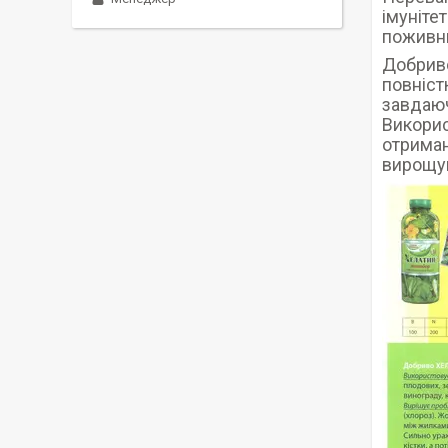
імуніте
поживни
Добриво
повніст
завдаюч
Викори
отриман
вирощув