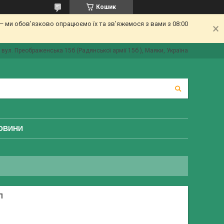
Кошик
 ми обов’язково опрацюємо їх та зв’яжемося з вами з 08:00
вул. Преображенська 15б (Радянської армії 15б ), Маяки, Україна
ОВИНИ
Л