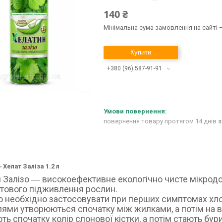
140 ₴
Мінімальна сума замовлення на сайті —
Купити
+380 (96) 587-91-91
повернення товару протягом 14 днів
з
 Хелат Заліза 1.2 л
 Залізо ― високоефективне екологічно чисте мікродоб
тового підживлення рослин.
 необхідно застосовувати при перших симптомах хлор
лями утворюються спочатку між жилками, а потім на в
ть спочатку колір слонової кістки, а потім стають бур