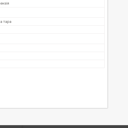
ензія
а тара