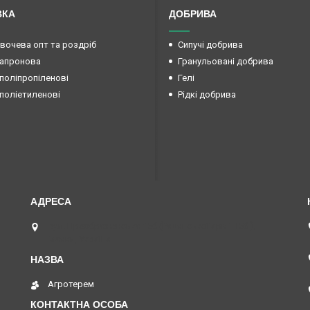
ВКА
ДОБРИВА
овочева опт та роздріб
Сипучі добрива
капронова
Гранульовані добрива
поліпропіленові
Гелі
поліетиленові
Рідкі добрива
вул. Преображенська 15б (Радянської армії 15б ),
Маяки, Україна
Агротерем