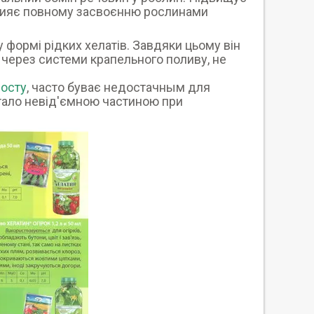
 Сприяє повному засвоєнню рослинами
 формі рідких хелатів. Завдяки цьому він
 через системи крапельного поливу, не
росту
, часто буває недостачным для
тало невід'ємною частиною при