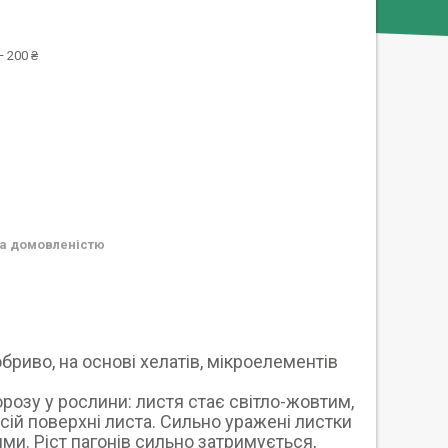
 200 ₴
а домовленістю
риво, на основі хелатів, мікроелементів
озу у рослини: листя стає світло-жовтим,
сій поверхні листа. Сильно уражені листки
ими. Ріст пагонів сильно затримується,