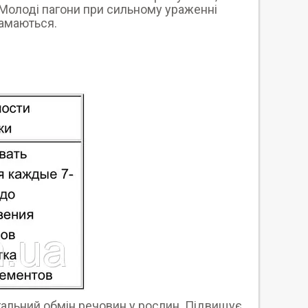
 Молоді пагони при сильному ураженні
ламаються.
агальний обмін речовин у рослин. Підвищує