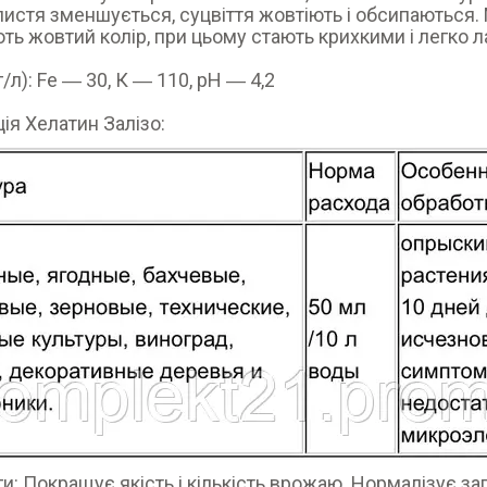
листя зменшується, суцвіття жовтіють і обсипаються.
ть жовтий колір, при цьому стають крихкими і легко 
/л): Fe ― 30, К ― 110, pH ― 4,2
ція Хелатин Залізо:
и: Покращує якість і кількість врожаю. Нормалізує з