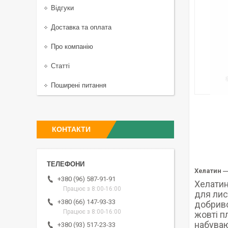
Відгуки
Доставка та оплата
Про компанію
Статті
Поширені питання
КОНТАКТИ
Хелатин ―
+380 (96) 587-91-91
Хелатин
Працює з 8:00-16:00
для лис
+380 (66) 147-93-33
добриво
Працює з 8:00-16:00
жовті п
набуваю
+380 (93) 517-23-33