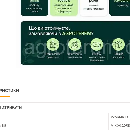
РИСТИКИ
І АТРИБУТИ
к
Україна ТД
ива
Мікродоб