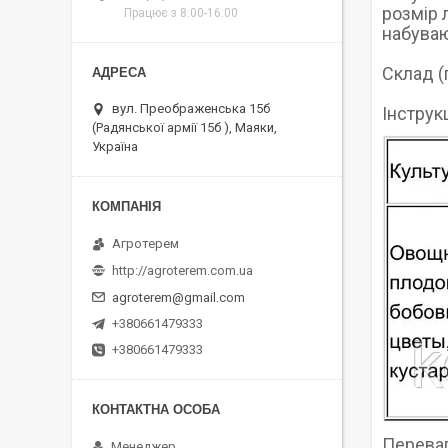
розмір 
Працює з 8:00-16:00
набуваю
Склад (г
вул. Преображенська 15б
Інструк
(Радянської армії 15б ), Маяки,
Україна
Агротерем
http://agroterem.com.ua
agroterem@gmail.com
+380661479333
+380661479333
Переваг
Менеджер