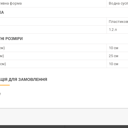
тивна форма
Водна сусп
КА
Пластиков
1.2 л
НІ РОЗМІРИ
см)
10 см
см)
25 см
(см)
10 см
ЦІЯ ДЛЯ ЗАМОВЛЕННЯ
₴