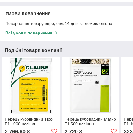
Умови повернення
Повернення товару впродовж 14 днів за домовленістю
Всі умови повернення
Подібні товари компанії
Перець кубовидний Тібо
Перець кубовидний Магно
Пере
F1 1000 насінин
F1 500 насінин
F1 1
2 766,60
2 720
323
₴
₴