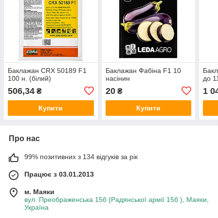
Баклажан CRX 50189 F1
Баклажан Фабіна F1 10
Бакл
100 н. (білий)
насінин
до 1
506,34
20
1 0
₴
₴
Купити
Купити
Про нас
99% позитивних з 134 відгуків за рік
Працює з 03.01.2013
м. Маяки
вул. Преображенська 15б (Радянської армії 15б ), Маяки,
Україна