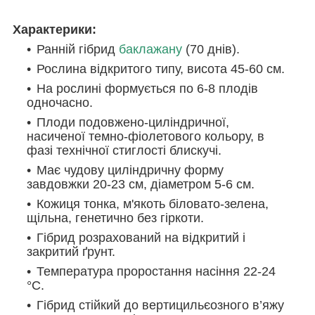
Характерики:
Ранній гібрид
баклажану
(70 днів).
Рослина відкритого типу, висота 45-60 см.
На рослині формується по 6-8 плодів
одночасно.
Плоди подовжено-циліндричної,
насиченої темно-фіолетового кольору, в
фазі технічної стиглості блискучі.
Має чудову циліндричну форму
завдовжки 20-23 см, діаметром 5-6 см.
Кожиця тонка, м'якоть біловато-зелена,
щільна, генетично без гіркоти.
Гібрид розрахований на відкритий і
закритий ґрунт.
Температура проростання насіння 22-24
°С.
Гібрид стійкий до вертицильєозного в’яжу