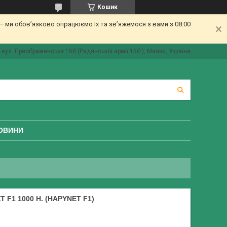
Кошик
 ми обов’язково опрацюємо їх та зв’яжемося з вами з 08:00
вул. Преображенська 15б (Радянської армії 15б ), Маяки, Україна
ОВИНИ
F1 1000 Н. (HAPYNET F1)