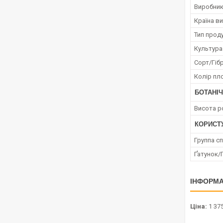
Виробни
Країна в
Тип проду
Культура
Сорт/Гіб
Колір пл
БОТАНІЧ
Висота р
КОРИСТ
Группа с
Ґатунок/
ІНФОРМА
Ціна:
1 375