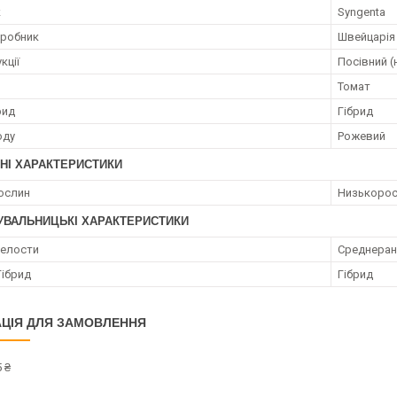
к
Syngenta
иробник
Швейцарія
кції
Посівний (
Томат
рид
Гібрид
оду
Рожевий
НІ ХАРАКТЕРИСТИКИ
ослин
Низькорос
УВАЛЬНИЦЬКІ ХАРАКТЕРИСТИКИ
пелости
Среднеран
Гібрид
Гібрид
ЦІЯ ДЛЯ ЗАМОВЛЕННЯ
 ₴