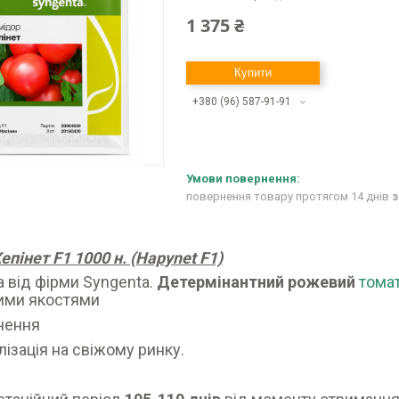
1 375 ₴
Купити
+380 (96) 587-91-91
повернення товару протягом 14 днів
з
епінет F1 1000 н. (Hapynet F1)
 від фірми Syngenta.
Детермінантний рожевий
тома
ими якостями
чення
лізація на свіжому ринку.