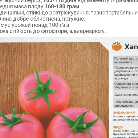
етаційний період
105-110 днів
від моменту отримання
едня маса плоду
160-180 грам
ди щільні, стійкі до розтріскування, транспортабельни
лина добре облистнена, потужне.
мує урожай понад 100 т\га
ока стійкість до фітофтори, альтернаріозу.