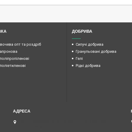
ВКА
ДОБРИВА
овочева опт та роздріб
Сипучі добрива
капронова
Гранульовані добрива
поліпропіленові
Гелі
поліетиленові
Рідкі добрива
вул. Преображенська 15б (Радянської армії 15б ),
Маяки, Україна