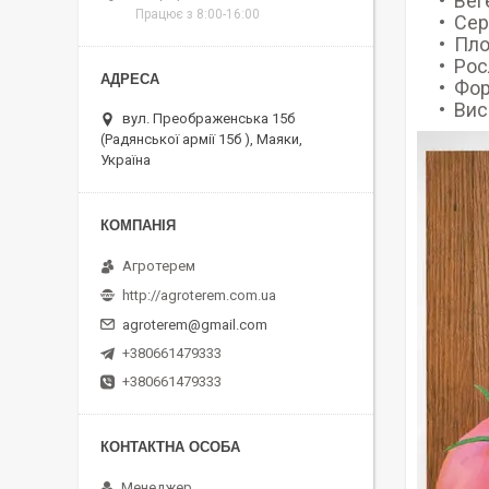
Вег
Працює з 8:00-16:00
Сер
Пло
Рос
Фор
Вис
вул. Преображенська 15б
(Радянської армії 15б ), Маяки,
Україна
Агротерем
http://agroterem.com.ua
agroterem@gmail.com
+380661479333
+380661479333
Менеджер