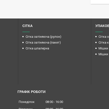
СІТКА
УПАКО
Сітка затіняюча (рулон)
Сітка 
Сітка затіняюча (пакет)
Сітка 
Сітка шпалерна
Мішки 
Мішки 
ГРАФІК РОБОТИ
Понеділок
08:00
16:00