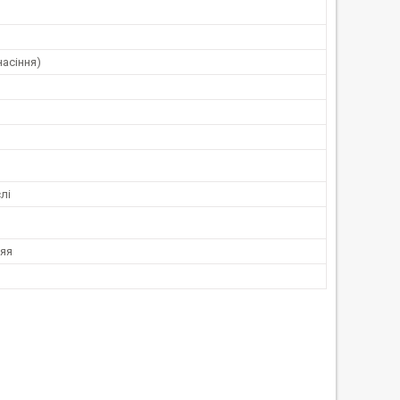
насіння)
лі
яя