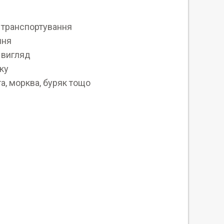
с транспортування
ння
 вигляд
ку
та, морква, буряк тощо