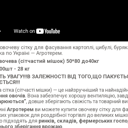
овочеву сітку для фасування картоплі, цибулі, буряка
а по Україні — Агротерем.
овочева (сітчастий мішок) 50*80 до40кг
00шт - 28 кг
ТЬ УВАГУ!!!В ЗАЛЕЖНОСТІ ВІД ТОГО,ЩО ПАКУЄТЬС
ТЬСЯ!!!
 сітка (сітчасті мішки) — це найзручніший та найнаді
ння овочів
. Вона забезпечує хорошу вентиляцію, завд
парюються”
, довше зберігають свіжість та товарний ви
ині
Агротерем
ви можете купити овочеву сітку для фас
их упаковок для роздрібної торгівлі до великих мішкі
о підходять для
ринків, складів, фермерських госпо
ього зберігання врожаю
.