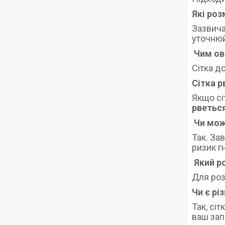
Які роз
Зазвичай
уточнюй
Чим ов
Сітка д
Сітка р
Якщо сі
рветьс
Чи мож
Так. За
ризик г
Який р
Для роз
Чи є рі
Так, сі
ваш зап