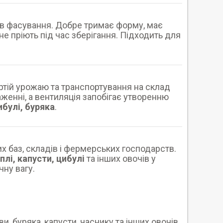
ів фасування. Добре тримає форму, має
не пріють під час зберігання. Підходить для
тій урожаю та транспортування на склад
таженні, а вентиляція запобігає утворенню
ибулі, буряка
.
 баз, складів і фермерських господарств.
плі, капусти, цибулі
та інших овочів у
ну вагу.
и, буряка, капусти, часнику та інших овочів.