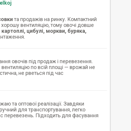
elkoj
совки
та продажів на ринку. Компактний
є хорошу вентиляцію, тому овочі довше
я
картоплі, цибулі, моркви, буряка,
вантаження.
ня овочів під продаж і перевезення.
є вентиляцію по всій площі — врожай не
стична, не рветься під час
аю та оптової реалізації. Завдяки
ручний для транспортування, легко
час перевезень. Підходить для фасування