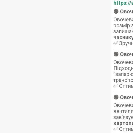
https:/
🟢 Овоч
Овочева
розмір 
залишаю
часник
✅ Зручн
🟢 Овоч
Овочева
Підход
“запарю
транспо
✅ Оптим
🟢 Овоч
Овочева
вентиля
зав’язу
картопл
✅ Оптим