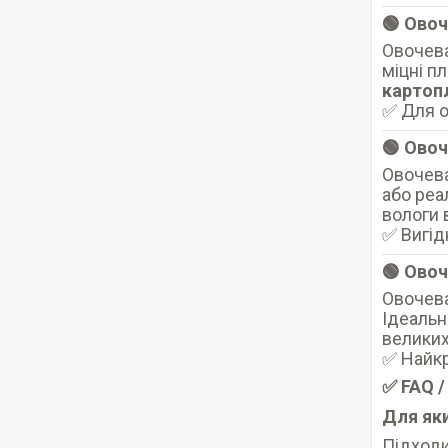
🟢 Овоч
Овочева
міцні п
картопл
✅ Для о
🟢 Овоч
Овочева
або реа
вологи 
✅ Вигід
🟢 Овоч
Овочева
Ідеальн
великих
✅ Найкр
✅ FAQ /
Для яки
Підходи