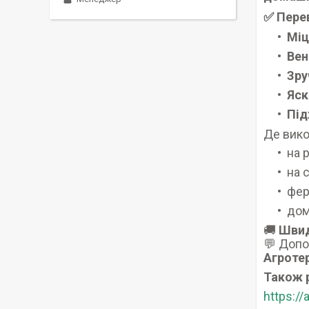
✅ Перев
Міц
Вен
Зру
Яск
Під
Де вико
на 
на 
фер
дом
🚚
Швид
💬 Допо
Агротер
Також 
https:/