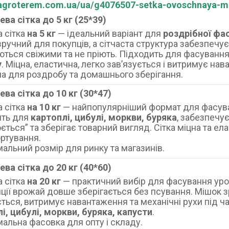
/agroterem.com.ua/ua/g4076507-setka-ovoschnaya-m
ева сітка до 5 кг (25*39)
 сітка
на 5 кг
— ідеальний варіант для
роздрібної фа
зручний для покупців, а сітчаста структура забезпечу
ться свіжими та не пріють. Підходить для фасуванн
у
. Міцна, еластична, легко зав’язується і витримує на
а для роздробу та домашнього зберігання.
ева сітка до 10 кг (30*47)
 сітка
на 10 кг
— найпопулярніший формат для фасуван
ить для
картоплі, цибулі, моркви, буряка
, забезпечу
ється” та зберігає товарний вигляд. Сітка міцна та ела
ртування.
альний розмір для ринку та магазинів.
ева сітка до 20 кг (40*60)
 сітка
на 20 кг
— практичний вибір для фасування урож
ції врожай довше зберігається без псування. Мішок з
ється, витримує навантаження та механічні рухи під 
і, цибулі, моркви, буряка, капусти
.
альна фасовка для опту і складу.