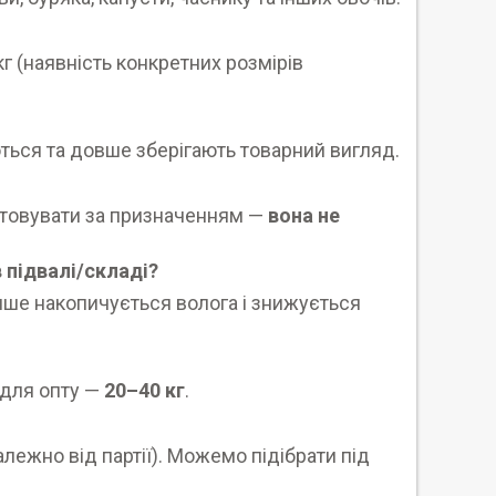
0 кг (наявність конкретних розмірів
ться та довше зберігають товарний вигляд.
стовувати за призначенням —
вона не
 підвалі/складі?
енше накопичується волога і знижується
а для опту —
20–40 кг
.
алежно від партії). Можемо підібрати під