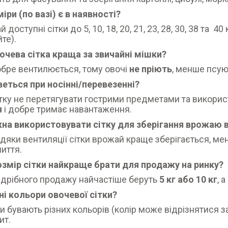
міри (по вазі) є в наявності?
 доступні сітки до 5, 10, 18, 20, 21, 23, 28, 30, 38 та 4
те).
очева сітка краща за звичайні мішки?
обре вентилюється, тому овочі
не пріють
, менше псую
веться при носінні/перевезенні?
тку не перетягувати гострими предметами та викори
я
і добре тримає навантаження.
на використовувати сітку для зберігання врожаю в
вдяки вентиляції сітки врожай краще зберігається, м
ниття.
озмір сітки найкраще брати для продажу на ринку?
дрібного продажу найчастіше беруть
5 кг або 10 кг
, 
зні кольори овочевої сітки?
тки бувають різних кольорів (колір може відрізнятися з
ит.