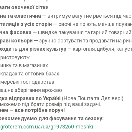
аги овочевої сітки
на та еластична
— витримує вагу і не рветься під ча
тиляція з усіх сторін
— овочі не пріють, менше псува
чна фасовка
— швидке пакування та гарний товарний
раві кольори
— зручно сортувати та продавати на рин
ходить для різних культур
— картопля, цибуля, капус
ристовують:
ринку та в магазинах
складах та оптових базах
мерські господарства
ашнє зберігання врожаю
ка відправка по Україні
(Нова Пошта та Делівері).
можемо підібрати розмір під ваші задачі.
ем — все потрібне поруч!
рекомендуємо для фасування та сезону:
/agroterem.com.ua/ua/g1973260-meshki