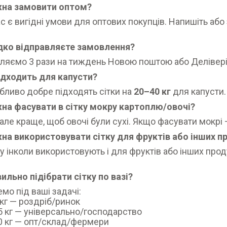
на замовити оптом?
нас є вигідні умови для оптових покупців. Напишіть аб
дко відправляєте замовлення?
ляємо 3 рази на тиждень Новою поштою або Делівері
ідходить для капусти?
обливо добре підходять сітки на
20–40 кг
для капусти.
на фасувати в сітку мокру картоплю/овочі?
але краще, щоб овочі були сухі. Якщо фасувати мокрі 
на використовувати сітку для фруктів або інших п
тку інколи використовують і для фруктів або інших про
ильно підібрати сітку по вазі?
мо під ваші задачі:
кг — роздріб/ринок
 кг — універсально/господарство
 кг — опт/склад/фермери