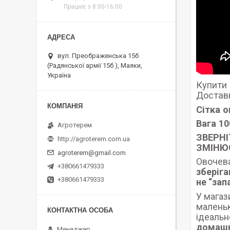
Працює з 8:00-16:00
вул. Преображенська 15б
(Радянської армії 15б ), Маяки,
Україна
Купити 
Доставк
Сітка 
Вага 10
Агротерем
ЗВЕРНІ
http://agroterem.com.ua
ЗМІНЮЄ
agroterem@gmail.com
Овочева
+380661479333
зберіга
+380661479333
не “за
У магаз
маленьк
ідеальн
домашн
Менеджер