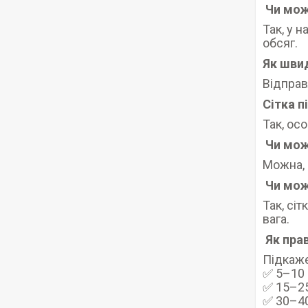
Чи мож
Так, у 
обсяг.
Як шви
Відправ
Сітка п
Так, ос
Чи мож
Можна, 
Чи мож
Так, сі
вага.
Як прав
Підкаже
✅ 5–10 
✅ 15–25
✅ 30–40