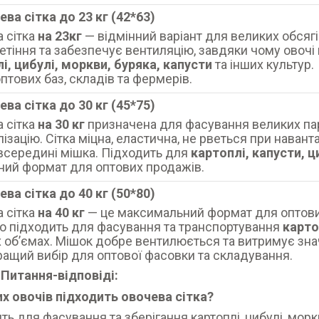
ева сітка до 23 кг (42*63)
 сітка
на 23кг
— відмінний варіант для великих обсяг
летіння та забезпечує вентиляцію, завдяки чому овочі 
і, цибулі, моркви, буряка, капусти
та інших культур.
птових баз, складів та фермерів.
ева сітка до 30 кг (45*75)
 сітка
на 30 кг
призначена для фасування великих пар
лізацію. Сітка міцна, еластична, не рветься при наван
всередині мішка. Підходить для
картоплі, капусти, ц
ний формат для оптових продажів.
ева сітка до 40 кг (50*80)
 сітка
на 40 кг
— це максимальний формат для оптових
о підходить для фасування та транспортування
карто
 об’ємах. Мішок добре вентилюється та витримує знач
ащий вибір для оптової фасовки та складування.
 Питання-відповіді:
х овочів підходить овочева сітка?
ть для фасування та зберігання картоплі, цибулі, моркв