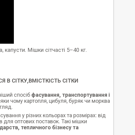
, капусти. Мішки сітчасті 5–40 кг.
Я В СІТКУ,ВМІСТКІСТЬ СІТКИ
йніший спосіб
фасування, транспортування і
яки чому картопля, цибуля, буряк чи морква
гляд.
ування у різних кольорах та розмірах: від
в для оптових поставок. Такі мішки
дарств, тепличного бізнесу та