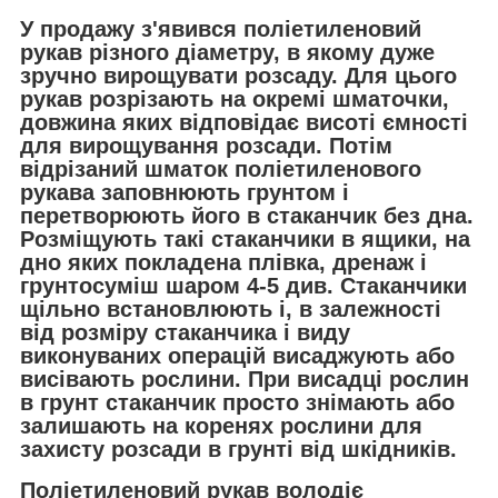
У продажу з'явився поліетиленовий
рукав різного діаметру, в якому дуже
зручно вирощувати розсаду. Для цього
рукав розрізають на окремі шматочки,
довжина яких відповідає висоті ємності
для вирощування розсади. Потім
відрізаний шматок поліетиленового
рукава заповнюють грунтом і
перетворюють його в стаканчик без дна.
Розміщують такі стаканчики в ящики, на
дно яких покладена плівка, дренаж і
грунтосуміш шаром 4-5 див. Стаканчики
щільно встановлюють і, в залежності
від розміру стаканчика і виду
виконуваних операцій висаджують або
висівають рослини. При висадці рослин
в грунт стаканчик просто знімають або
залишають на коренях рослини для
захисту розсади в грунті від шкідників.
Поліетиленовий рукав володіє