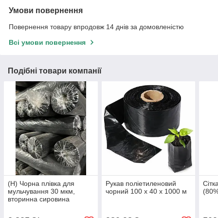
Умови повернення
Повернення товару впродовж 14 днів за домовленістю
Всі умови повернення
Подібні товари компанії
(Н) Чорна плівка для
Рукав поліетиленовий
Сітк
мульчування 30 мкм,
чорний 100 х 40 х 1000 м
(80%
вторинна сировина
(0.80×1000 м)