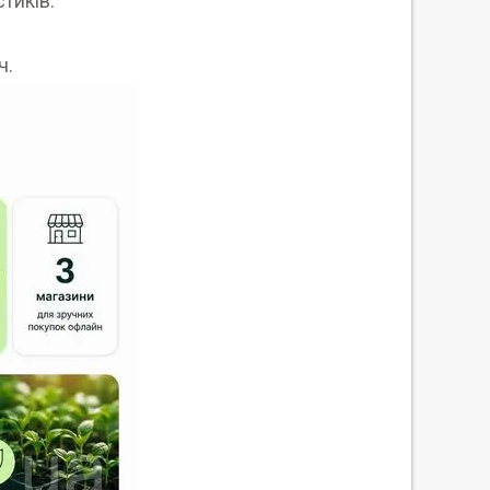
тиків.
ч.