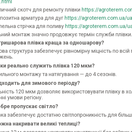
i.html
личний скотч для ремонту плівки
https://agroterem.c
позитна арматура для дуг
https://agroterem.com.ua/
пельна стрічка для поливу
https://agroterem.com.ua/u
ний монтаж значно продовжує термін служби плівки
 тришарова плівка краща за одношарову?
ва структура забезпечує рівномірну міцність по всій 
жень.
ьки реально служить плівка 120 мкм?
ильного монтажу та натягування — до 4 сезонів.
ідходить для зимового періоду?
льність 120 мкм дозволяє використовувати плівку в х
чні умови регіону.
обре пропускає світло?
івка забезпечує достатню світлопроникність для більш
ожна накривати великі теплиці?