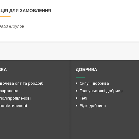
ЦІЯ ДЛЯ ЗАМОВЛЕННЯ
08,53 ₴/рулон
ВКА
ДОБРИВА
овочева опт та роздріб
Сипучі добрива
капронова
Гранульовані добрива
поліпропіленові
Гелі
поліетиленові
Рідкі добрива