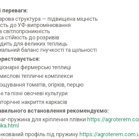
 переваги:
рова структура — підвищена міцність
ість до УФ-випромінювання
 світлопроникність
а стійкість до розривів
дить для великих теплиць
альний баланс гнучкості та щільності
ористовується:
ціонарні фермерські теплиці
мислові тепличні комплекси
ощування томатів, огірків, перцю
ні та пізні овочеві культури
аторічне накриття каркасів
авильного встановлення рекомендуємо:
заг-пружина для кріплення плівки
https://agroterem.c
ika.html
нкований профіль під пружину
https://agroterem.com.