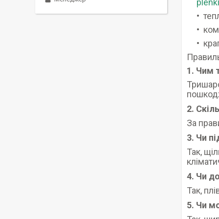
plenk
теп
ком
кра
Правиль
1. Чим
Тришаро
пошкод
2. Скіл
За прав
3. Чи п
Так, щі
клімати
4. Чи д
Так, пл
5. Чи м