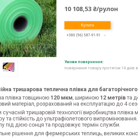
10 108,53 ₴/рулон
Купити
+380 (96) 587-91-91
повернення товару протягом 14 днів
з
ійна тришарова теплична плівка для багаторічног
на плівка товщиною
120 мкм
, шириною
12 метрів
та 
вий матеріал, розрахований на експлуатацію до 4 сез
 сучасній тришаровій технології виробництва плівка м
ру та стійкість до ультрафіолетового випромінювання
лу під дією сонця та продовжує термін служби.
ьне рішення для фермерських теплиць, великих конс