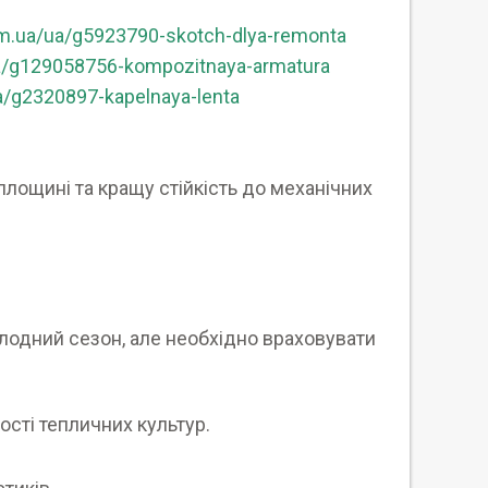
om.ua/ua/g5923790-skotch-dlya-remonta
ua/g129058756-kompozitnaya-armatura
a/g2320897-kapelnaya-lenta
.
площині та кращу стійкість до механічних
олодний сезон, але необхідно враховувати
ості тепличних культур.