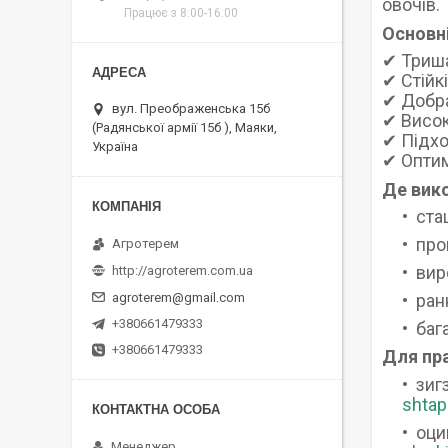
овочів.
Працює з 8:00-16:00
Основні
✔ Триша
✔ Стійк
✔ Добра
вул. Преображенська 15б
✔ Висок
(Радянської армії 15б ), Маяки,
✔ Підхо
Україна
✔ Оптим
Де вик
ста
про
Агротерем
вир
http://agroterem.com.ua
ран
agroterem@gmail.com
+380661479333
баг
+380661479333
Для пр
зиг
shtap
оци
Менеджер