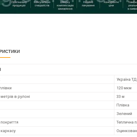
РИСТИКИ
І
к
Україна ТД
плівки
120 мкм
 метрів в рулоні
33 м
Плівка
Зелений
 покриття
Теплична п
 каркасу
Оцинкован