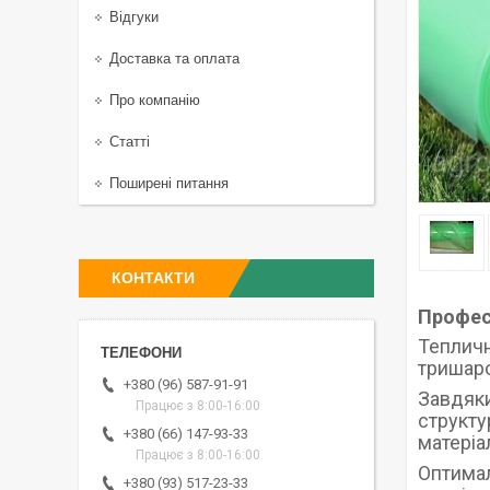
Відгуки
Доставка та оплата
Про компанію
Статті
Поширені питання
КОНТАКТИ
Профес
Теплич
тришаро
+380 (96) 587-91-91
Завдяки
Працює з 8:00-16:00
структу
+380 (66) 147-93-33
матеріа
Працює з 8:00-16:00
Оптимал
+380 (93) 517-23-33