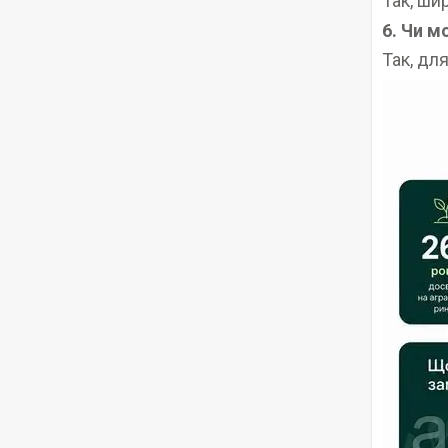
Так, ши
6. Чи 
Так, дл