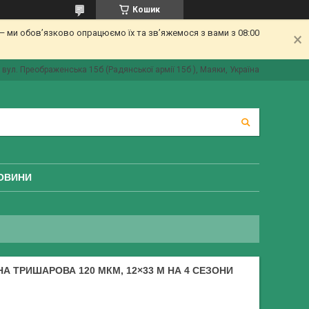
Кошик
 ми обов’язково опрацюємо їх та зв’яжемося з вами з 08:00
вул. Преображенська 15б (Радянської армії 15б ), Маяки, Україна
ОВИНИ
А ТРИШАРОВА 120 МКМ, 12×33 М НА 4 СЕЗОНИ