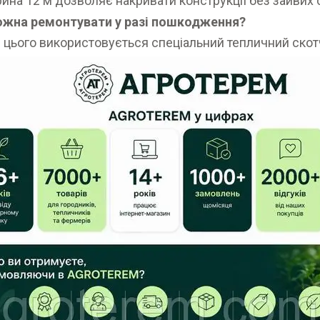
рина 12 м дозволяє накривати конструкції без зайвих с
можна ремонтувати у разі пошкодження?
я цього використовується спеціальний тепличний скот