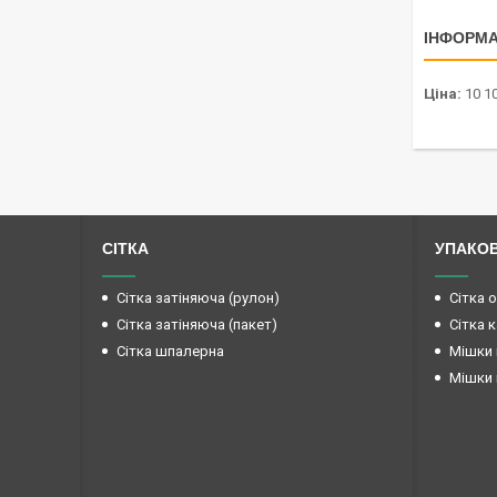
ІНФОРМА
Ціна:
10 1
СІТКА
УПАКО
Сітка затіняюча (рулон)
Сітка 
Сітка затіняюча (пакет)
Сітка 
Сітка шпалерна
Мішки 
Мішки 