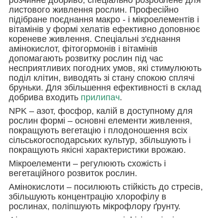
листового живлення рослин. Професійно
підібране поєднання макро - і мікроелементів і
вітамінів у формі хелатів ефективно доповнює
кореневе живлення. Спеціальні з'єднання
амінокислот, фітогормонів і вітамінів
допомагають розвитку рослин під час
несприятливих погодних умов, які стимулюють
поділ клітин, виводять зі стану спокою сплячі
бруньки. Для збільшення ефективності в склад
добрива входить
прилипач
.
NPK – азот, фосфор, калій в доступному для
рослин формі – основні елементи живлення,
покращують вегетацію і плодоношення всіх
сільськогосподарських культур, збільшують і
покращують якісні характеристики врожаю.
Мікроелементи – регулюють схожість і
вегетаційного розвиток рослин.
Амінокислоти – посилюють стійкість до стресів,
збільшують концентрацію хлорофілу в
рослинах, поліпшують мікрофлору ґрунту.