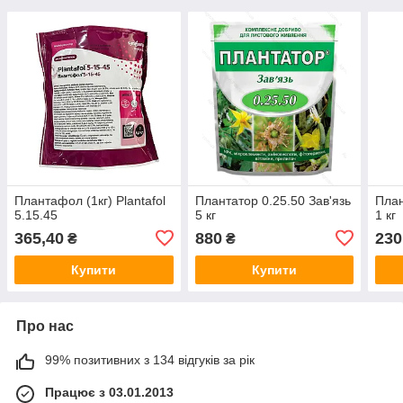
Плантафол (1кг) Plantafol
Плантатор 0.25.50 Зав'язь
План
5.15.45
5 кг
1 кг
365,40
880
230
₴
₴
Купити
Купити
Про нас
99% позитивних з 134 відгуків за рік
Працює з 03.01.2013