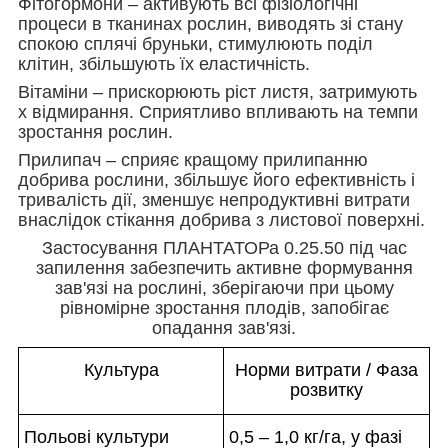
Фітогормони – активують всі фізіологічні
процеси в тканинах рослин, виводять зі стану
спокою сплячі бруньки, стимулюють поділ
клітин, збільшують їх еластичність.
Вітаміни – прискорюють ріст листя, затримують
х відмирання. Сприятливо впливають на темпи
зростання рослин.
Прилипач – сприяє кращому прилипанню
добрива рослини, збільшує його ефективність і
тривалість дії, зменшує непродуктивні витрати
внаслідок стікання добрива з листової поверхні.
Застосування ПЛАНТАТОРа 0.25.50 під час
запилення забезпечить активне формування
зав'язі на рослині, зберігаючи при цьому
рівномірне зростання плодів, запобігає
опадання зав'язі.
Культура
Норми витрати / Фаза
розвитку
Польові культури
0,5 – 1,0 кг/га, у фазі