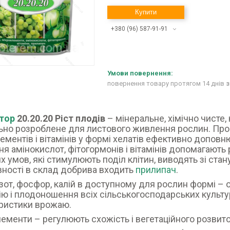
Купити
+380 (96) 587-91-91
повернення товару протягом 14 днів
з
тор
20.20.20 Ріст плодів
– мінеральне, хімічно чисте
ьно розроблене для листового живлення рослин. Проф
ементів і вітамінів у формі хелатів ефективно допов
ня амінокислот, фітогормонів і вітамінів допомагають
х умов, які стимулюють поділ клітин, виводять зі ста
ності в склад добрива входить
прилипач
.
зот, фосфор, калій в доступному для рослин формі –
ію і плодоношення всіх сільськогосподарських культур
ристики врожаю.
ементи – регулюють схожість і вегетаційного розвито