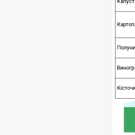
Капуст
Картоп
Полуни
Виногр
Кісточк