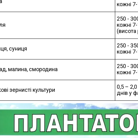
а
кожні 7
250 - 30
ля
кожні 7
(висота 
250 - 35
ця, суниця
кожні 7-
250 - 30
ад, малина, смородина
кожні 7-
0,5 – 2,
ові зернисті культури
днів у ф