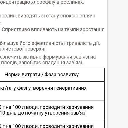
концентрацію хлорофілу в рослинах,
рослин, виводять зі стану спокою сплячі
.
я. Сприятливо впливають на темпи зростання
ьшує його ефективність і тривалість дії,
 листової поверхні.
езпечить активне формування зав'язі на
плодів, запобігає опадання зав'язі.
Норми витрати / Фаза розвитку
0 кг/га, у фазі утворення генеративних
0 г на 100 л води, проводити харчування
10 днів до початку утворення зав'язі
0 г на 100 л води, проводити харчування