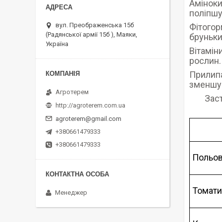
Аміноки
поліпшу
вул. Преображенська 15б
Фітогор
(Радянської армії 15б ), Маяки,
бруньки
Україна
Вітамін
рослин.
Прилипа
зменшує
Агротерем
Зас
http://agroterem.com.ua
agroterem@gmail.com
+380661479333
+380661479333
Польов
Томати,
Менеджер