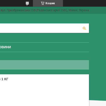
Кошик
вул. Преображенська 15б (Радянської армії 15б ), Маяки, Україна
ОВИНИ
 1 КГ