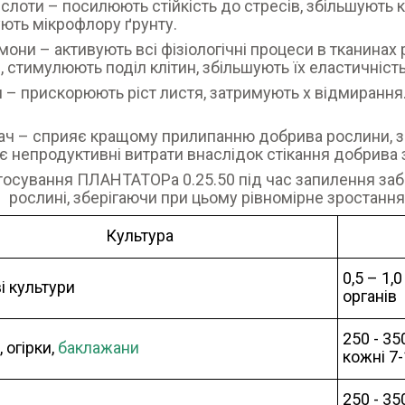
слоти – посилюють стійкість до стресів, збільшують 
ють мікрофлору ґрунту.
мони – активують всі фізіологічні процеси в тканинах 
, стимулюють поділ клітин, збільшують їх еластичність
и – прискорюють ріст листя, затримують х відмиранн
ч – сприяє кращому прилипанню добрива рослини, збіл
 непродуктивні витрати внаслідок стікання добрива з
тосування ПЛАНТАТОРа 0.25.50 під час запилення заб
рослині, зберігаючи при цьому рівномірне зростання 
Культура
0,5 – 1,
і культури
органів
250 - 35
 огірки,
баклажани
кожні 7-
250 - 35