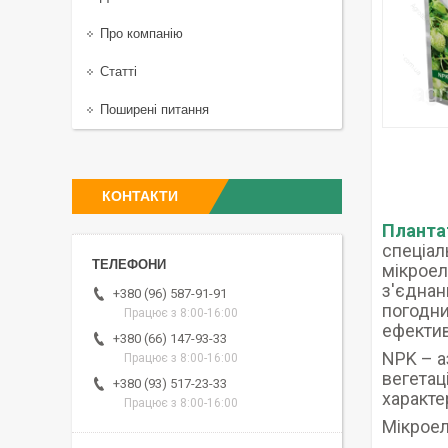
Про компанію
Статті
Поширені питання
КОНТАКТИ
Планта
спеціал
мікроел
з'єднан
+380 (96) 587-91-91
погодни
Працює з 8:00-16:00
ефектив
+380 (66) 147-93-33
NPK – а
Працює з 8:00-16:00
вегетац
+380 (93) 517-23-33
характе
Працює з 8:00-16:00
Мікроел