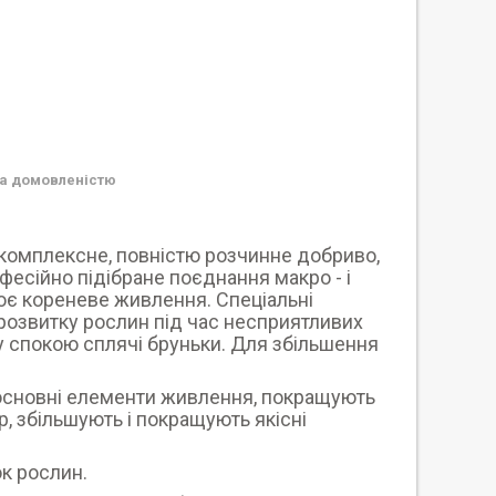
а домовленістю
, комплексне, повністю розчинне добриво,
есійно підібране поєднання макро - і
нює кореневе живлення. Спеціальні
 розвитку рослин під час несприятливих
ну спокою сплячі бруньки. Для збільшення
 основні елементи живлення, покращують
, збільшують і покращують якісні
к рослин.