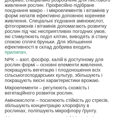
живлення рослин. Професійно підібране
поєднання макро - і мікроелементів і вітамінів у
формі хелатів ефективно доповнює кореневе
живлення. Спеціальні з'єднання амінокислот,
фітогормонів і вітамінів допомагають розвитку
рослин під час несприятливих погодних умов,
які стимулюють поділ клітин, виводять зі стану
спокою сплячі бруньки. Для збільшення
ефективності в склад добрива входить
прилипач
.
NPK – азот, фосфор, калій в доступному для
рослин формі – основні елементи живлення,
покращують вегетацію і плодоношення всіх
сільськогосподарських культур, збільшують і
покращують якісні характеристики врожаю.
Мікроелементи – регулюють схожість і
вегетаційного розвиток рослин.
Амінокислоти – посилюють стійкість до стресів,
збільшують концентрацію хлорофілу в
рослинах, поліпшують мікрофлору ґрунту.