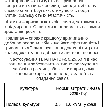
Фітогормони – активують всі фізіологічні
процеси в тканинах рослин, виводять зі стану
спокою сплячі бруньки, стимулюють поділ
клітин, збільшують їх еластичність.
Вітаміни – прискорюють ріст листя, затримують
х відмирання. Сприятливо впливають на темпи
зростання рослин.
Прилипач – сприяє кращому прилипанню
добрива рослини, збільшує його ефективність і
тривалість дії, зменшує непродуктивні витрати
внаслідок стікання добрива з листової поверхні.
Застосування ПЛАНТАТОРа 0.25.50 під час
запилення забезпечить активне формування
зав'язі на рослині, зберігаючи при цьому
рівномірне зростання плодів, запобігає
опадання зав'язі.
Культура
Норми витрати / Фаза
розвитку
Польові культури
0,5 – 1,0 кг/га, у фазі