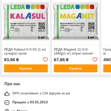
ЛЕДА Kalasul 0-0-50 (1 кг)
ЛЕДА Maganit 11-0-0-
Грог
сульфат калія
16Mg(1 кг) нітрат магнія
кг
93,96
67,86
490
₴
₴
Купити
Купити
Про нас
99% позитивних з 134 відгуків за рік
Працює з 03.01.2013
м. Маяки