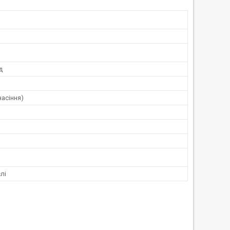
д
насіння)
лі