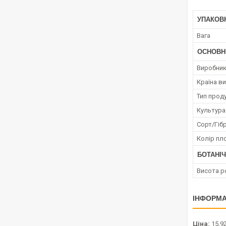
УПАКОВ
Вага
ОСНОВН
Виробни
Країна в
Тип проду
Культура
Сорт/Гіб
Колір пл
БОТАНІЧ
Висота р
ІНФОРМА
Ціна:
15,92