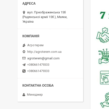
вул. Преображенська 15б
(Радянської армії 15б ), Маяки,
Україна
Агротерем
http://agroterem.com.ua
agroterem@gmail.com
+380661479333
+380661479333
Менеджер