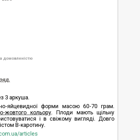
а домовленістю
ряд.
з 3 аркуша.
ьно-яйцевидної форми масою 60-70 грам.
то-жовтого кольору
. Плоди мають щільну
ристовуватися і в свіжому вигляді. Довго
істом B-каротину.
com.ua/articles