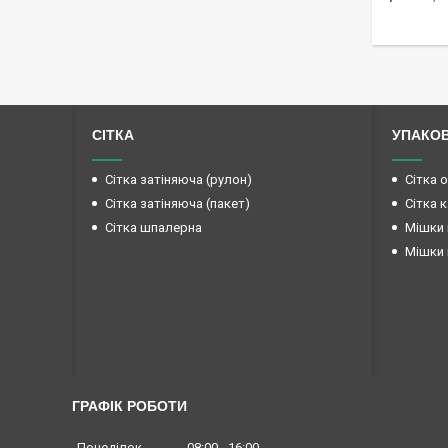
СІТКА
УПАКО
Сітка затіняюча (рулон)
Сітка 
Сітка затіняюча (пакет)
Сітка 
Сітка шпалерна
Мішки 
Мішки 
ГРАФІК РОБОТИ
Понеділок
08:00
16:00