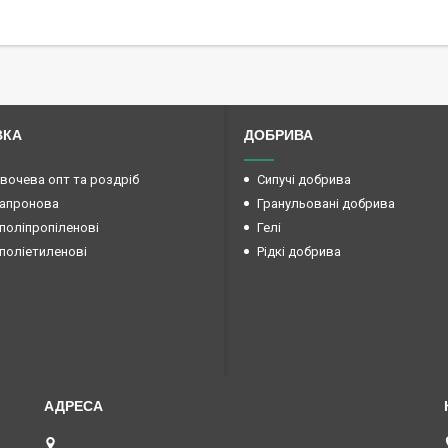
ВКА
ДОБРИВА
овочева опт та роздріб
Сипучі добрива
капронова
Гранульовані добрива
поліпропіленові
Гелі
поліетиленові
Рідкі добрива
вул. Преображенська 15б (Радянської армії 15б ),