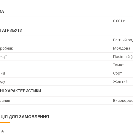
КА
0.001 г
І АТРИБУТИ
к
Елітний ря
иробник
Молдова
кції
Посівний (
Томат
рид
Сорт
оду
Жовтий
НІ ХАРАКТЕРИСТИКИ
ослин
Високорос
ЦІЯ ДЛЯ ЗАМОВЛЕННЯ
 ₴