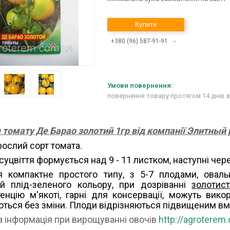
Купити
+380 (96) 587-91-91
повернення товару протягом 14 днів
з
 томату Де Барао золотий 1гр від компанії Элитный 
ослий сорт томата.
суцвіття формується над 9 - 11 листком, наступні чере
тя компактне простого типу, з 5-7 плодами, овал
ий плід-зеленого кольору, при дозріванні
золотис
енцію м'якоті, гарні для консервації, можуть вико
ються без зміни. Плоди відрізняються підвищеним вм
 інформація при вирощуванні овочів
http://agroterem.