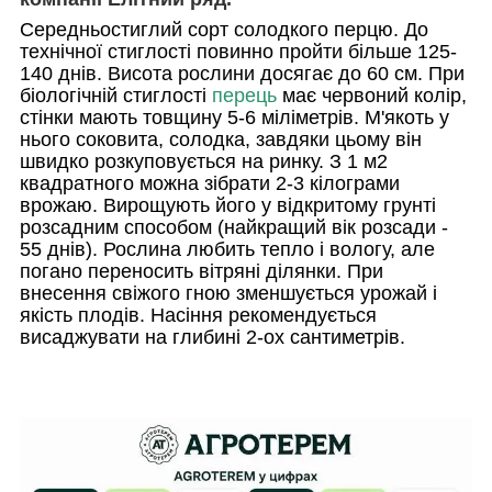
Середньостиглий сорт солодкого перцю. До
технічної стиглості повинно пройти більше 125-
140 днів. Висота рослини досягає до 60 см. При
біологічній стиглості
перець
має червоний колір,
стінки мають товщину 5-6 міліметрів. М'якоть у
нього соковита, солодка, завдяки цьому він
швидко розкуповується на ринку. З 1 м2
квадратного можна зібрати 2-3 кілограми
врожаю. Вирощують його у відкритому грунті
розсадним способом (найкращий вік розсади -
55 днів). Рослина любить тепло і вологу, але
погано переносить вітряні ділянки. При
внесення свіжого гною зменшується урожай і
якість плодів. Насіння рекомендується
висаджувати на глибині 2-ох сантиметрів.