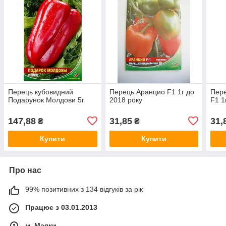
Перець кубовидний
Перець Аранцио F1 1г до
Пере
Подарунок Молдови 5г
2018 року
F1 1
147,88
31,85
31,
₴
₴
Купити
Купити
Про нас
99% позитивних з 134 відгуків за рік
Працює з 03.01.2013
м. Маяки