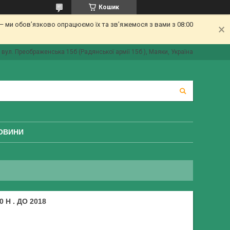
Кошик
 ми обов’язково опрацюємо їх та зв’яжемося з вами з 08:00
вул. Преображенська 15б (Радянської армії 15б ), Маяки, Україна
ОВИНИ
Н . ДО 2018