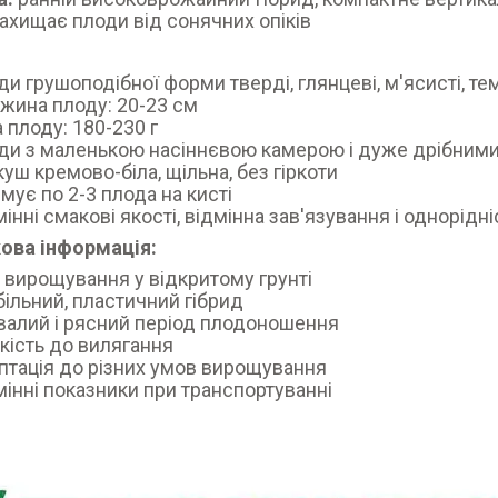
ахищає плоди від сонячних опіків
ди грушоподібної форми тверді, глянцеві, м'ясисті, т
жина плоду: 20-23 см
а плоду: 180-230 г
ди з маленькою насіннєвою камерою і дуже дрібними
куш кремово-біла, щільна, без гіркоти
мує по 2-3 плода на кисті
мінні смакові якості, відмінна зав'язування і однорідні
ова інформація:
 вирощування у відкритому грунті
більний, пластичний гібрид
валий і рясний період плодоношення
йкість до вилягання
птація до різних умов вирощування
мінні показники при транспортуванні