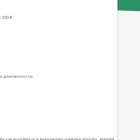
 200 ₴
а домовленістю
льне рослина з високою силою росту, листя