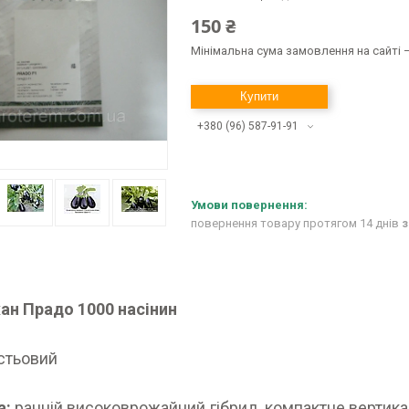
150 ₴
Мінімальна сума замовлення на сайті —
Купити
+380 (96) 587-91-91
повернення товару протягом 14 днів
з
ан Прадо 1000 насінин
стьовий
а:
ранній високоврожайний гібрид, компактне вертика