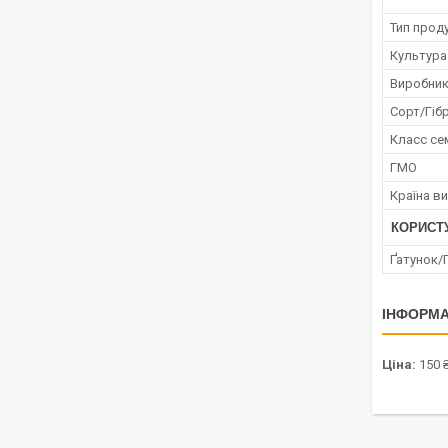
Тип проду
Культура
Виробни
Сорт/Гіб
Класс се
ГМО
Країна в
КОРИСТ
Ґатунок/
ІНФОРМА
Ціна:
150 