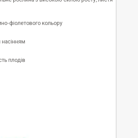
емно-фіолетового кольору
 насінням
сть плодів