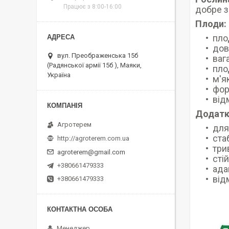
Працює з 8:00-16:00
добре з
Плоди:
пло
дов
вул. Преображенська 15б
ваг
(Радянської армії 15б ), Маяки,
пло
Україна
м'я
фор
від
Додатк
Агротерем
для
ста
http://agroterem.com.ua
три
agroterem@gmail.com
сті
+380661479333
ада
від
+380661479333
Менеджер