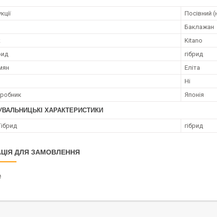
кції
Посівний (
Баклажан
к
Kitano
рид
гібрид
мян
Еліта
Ні
иробник
Японія
УВАЛЬНИЦЬКІ ХАРАКТЕРИСТИКИ
Гібрид
гібрид
ЦІЯ ДЛЯ ЗАМОВЛЕННЯ
₴