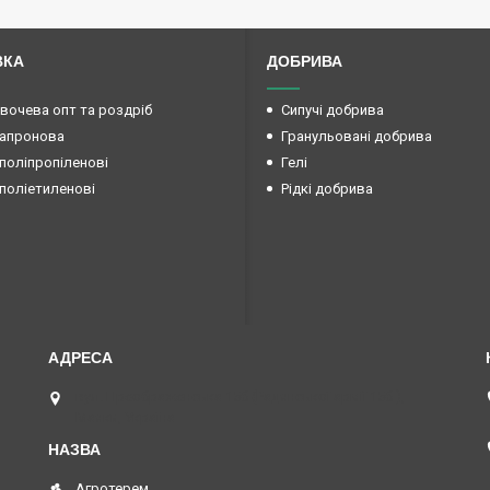
ВКА
ДОБРИВА
овочева опт та роздріб
Сипучі добрива
капронова
Гранульовані добрива
поліпропіленові
Гелі
поліетиленові
Рідкі добрива
вул. Преображенська 15б (Радянської армії 15б ),
Маяки, Україна
Агротерем