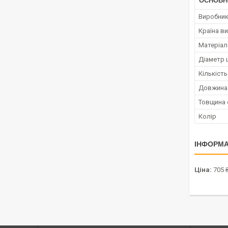
ОСНОВН
Виробни
Країна в
Матеріал
Діаметр ш
Кількіст
Довжина
Товщина 
Колір
ІНФОРМА
Ціна:
705 