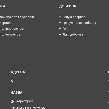
ВКА
ДОБРИВА
овочева опт та роздріб
Сипучі добрива
капронова
Гранульовані добрива
поліпропіленові
Гелі
поліетиленові
Рідкі добрива
вул. Преображенська 15б (Радянської армії 15б ),
Маяки, Україна
Агротерем