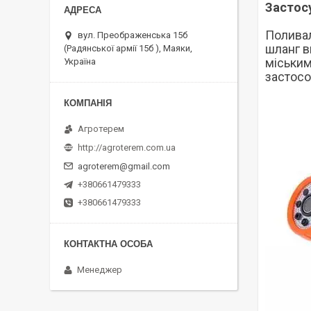
Застос
Поливал
вул. Преображенська 15б
шланг в
(Радянської армії 15б ), Маяки,
міським
Україна
застосо
Агротерем
http://agroterem.com.ua
agroterem@gmail.com
+380661479333
+380661479333
Менеджер