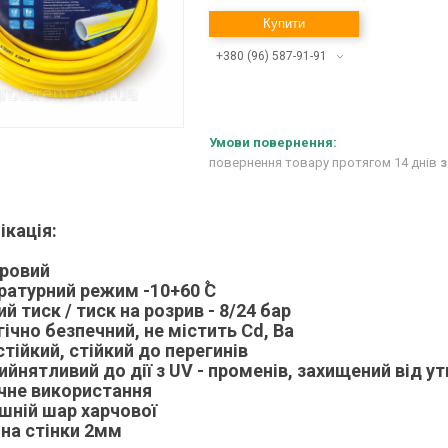
Купити
+380 (96) 587-91-91
повернення товару протягом 14 днів
з
ікація:
аровий
ратурний режим -10+60 ۫C
ий тиск / тиск на розрив - 8/24 бар
гічно безпечний, не містить Cd, Ba
стійкий, стійкий до перегинів
рийнятливий до дії з UV - променів, захищений від 
ічне використання
ішній шар харчової
на стінки 2мм