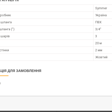
І АТРИБУТИ
к
Symmer
иробник
Україна
 шланга
ПВХ
ланга (")
3/4"
ь шарів
3
20 м
стінки
2 мм
Жовтий
ЦІЯ ДЛЯ ЗАМОВЛЕННЯ
₴