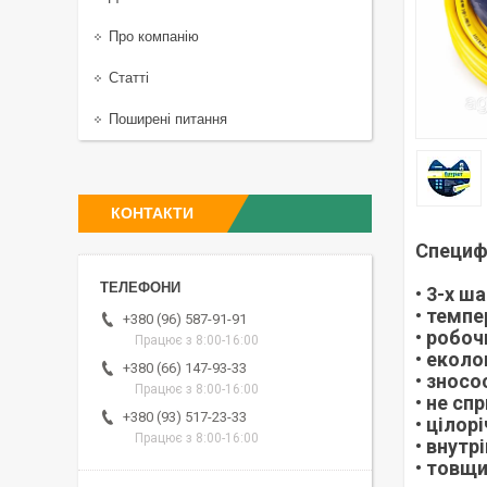
Про компанію
Статті
Поширені питання
КОНТАКТИ
Специф
• 3-х ш
• темпе
+380 (96) 587-91-91
• робоч
Працює з 8:00-16:00
• еколо
+380 (66) 147-93-33
• зносо
Працює з 8:00-16:00
• не сп
+380 (93) 517-23-33
• цілор
Працює з 8:00-16:00
• внутр
• товщи