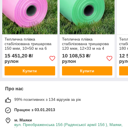
Теплична плівка
Теплична плівка
Тепл
стабілізована тришарова
стабілізована тришарова
стаб
150 мкм, 10×50 м на 6
120 мкм, 12×33 м на 4
180 
сезонів
сезони
сезо
15 451,20
10 108,53
12 
₴/
₴/
рулон
рулон
рул
Купити
Купити
Про нас
99% позитивних з 134 відгуків за рік
Працює з 03.01.2013
м. Маяки
вул. Преображенська 15б (Радянської армії 15б ), Маяки,