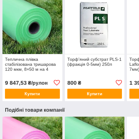
Теплична плівка
Торф'яний субстрат PLS-1
Торф
стабілізована тришарова
(фракція 0-5мм) 250л
Lafl
120 мкм, 8×50 м на 4
7мм)
сезони
9 847,53
800
1 3
₴/рулон
₴
Купити
Купити
Подібні товари компанії