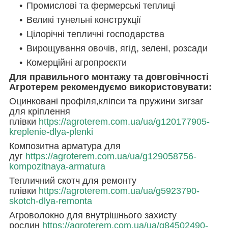
Промислові та фермерські теплиці
Великі тунельні конструкції
Цілорічні тепличні господарства
Вирощування овочів, ягід, зелені, розсади
Комерційні агропроєкти
Для правильного монтажу та довговічності
Агротерем рекомендуємо використовувати:
Оцинковані профіля,кліпси та пружини зигзаг
для кріплення
плівки
https://agroterem.com.ua/ua/g120177905-
kreplenie-dlya-plenki
Композитна арматура для
дуг
https://agroterem.com.ua/ua/g129058756-
kompozitnaya-armatura
Тепличний скотч для ремонту
плівки
https://agroterem.com.ua/ua/g5923790-
skotch-dlya-remonta
Агроволокно для внутрішнього захисту
рослин
https://agroterem.com.ua/ua/g84502490-