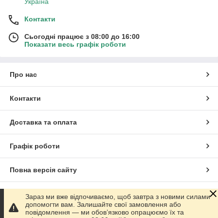
Україна
Контакти
Сьогодні працює з 08:00 до 16:00
Показати весь графік роботи
Про нас
Контакти
Доставка та оплата
Графік роботи
Повна версія сайту
Сайт створено на маркетплейсі
Prom.ua
Зараз ми вже відпочиваємо, щоб завтра з новими силами
допомогти вам. Залишайте свої замовлення або
повідомлення — ми обов’язково опрацюємо їх та
Політика конфіденційності