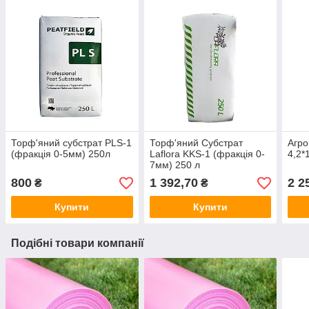
Торф'яний субстрат PLS-1
Торф'яний Субстрат
Агро
(фракція 0-5мм) 250л
Laflora KKS-1 (фракція 0-
4,2*
7мм) 250 л
800
1 392,70
2 2
₴
₴
Купити
Купити
Подібні товари компанії