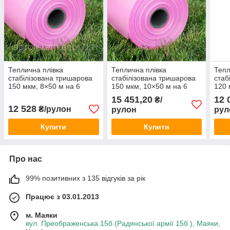
Теплична плівка
Теплична плівка
Тепл
стабілізована тришарова
стабілізована тришарова
стаб
150 мкм, 8×50 м на 6
150 мкм, 10×50 м на 6
120 
сезонів
сезонів
сезо
15 451,20
12 
₴/
12 528
₴/рулон
рулон
рул
Купити
Купити
Про нас
99% позитивних з 135 відгуків за рік
Працює з 03.01.2013
м. Маяки
вул. Преображенська 15б (Радянської армії 15б ), Маяки,