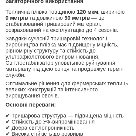
багаторічного використання
Теплична плівка товщиною
120 мкм
, шириною
9
метрів
та довжиною
50 метрів
— це
стабілізований тришаровий матеріал,
розрахований на експлуатацію до 4 сезонів.
Завдяки сучасній тришаровій технології
виробництва плівка має підвищену міцність,
рівномірну структуру та стійкість до
ультрафіолетового випромінювання.
Світлостабілізатор уповільнює руйнування
матеріалу під дією сонця та продовжує термін
служби.
Оптимальне рішення для фермерських теплиць,
великих конструкцій та інтенсивного
вирощування овочів.
Основні переваги:
✔ Тришарова структура — підвищена міцність
✔ Стійкість до УФ-випромінювання
✔ Добра світлопроникність
✔ Висока стійкість до розривів