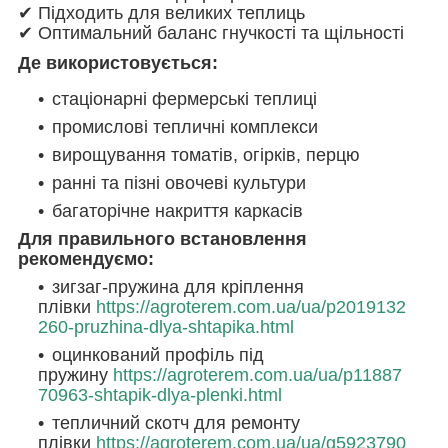
✔ Підходить для великих теплиць
✔ Оптимальний баланс гнучкості та щільності
Де використовується:
стаціонарні фермерські теплиці
промислові тепличні комплекси
вирощування томатів, огірків, перцю
ранні та пізні овочеві культури
багаторічне накриття каркасів
Для правильного встановлення
рекомендуємо:
зигзаг-пружина для кріплення
плівки
https://agroterem.com.ua/ua/p2019132
260-pruzhina-dlya-shtapika.html
оцинкований профіль під
пружину
https://agroterem.com.ua/ua/p11887
70963-shtapik-dlya-plenki.html
тепличний скотч для ремонту
плівки
https://agroterem.com.ua/ua/g5923790