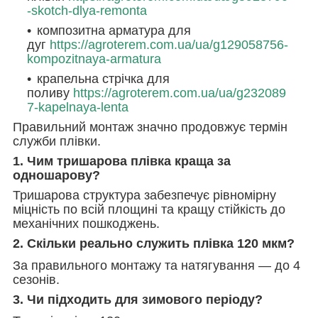
-skotch-dlya-remonta
композитна арматура для
дуг
https://agroterem.com.ua/ua/g129058756-
kompozitnaya-armatura
крапельна стрічка для
поливу
https://agroterem.com.ua/ua/g232089
7-kapelnaya-lenta
Правильний монтаж значно продовжує термін
служби плівки.
1. Чим тришарова плівка краща за
одношарову?
Тришарова структура забезпечує рівномірну
міцність по всій площині та кращу стійкість до
механічних пошкоджень.
2. Скільки реально служить плівка 120 мкм?
За правильного монтажу та натягування — до 4
сезонів.
3. Чи підходить для зимового періоду?