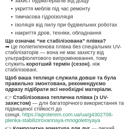
захист будматеріалів від дощу
укриття меблів під час ремонту
тимчасова гідроізоляція
ізоляція від пилу при будівельних роботах
накриття дров, техніки, обладнання
Що означає “не стабілізована” плівка?
➡ Це поліетиленова плівка без спеціальних UV-
стабілізаторів — вона не має захисту від
ультрафіолетового випромінювання, тому
служить
коротший термін (сезон)
, ніж
стабілізовані.
Щоб ваша теплиця служила довше та була
правильно змонтована, рекомендуємо
одразу підібрати всі необхідні матеріали.
👉
Стабілізована теплична плівка (з UV-
захистом)
— для багаторічного використання та
підвищеної стійкості до
сонця.
https://agroterem.com.ua/ua/g4302708-
plenka-stabilizirovannaya-mnogoletnyaya
👉
Композитна арматура для дуг
— легкий,