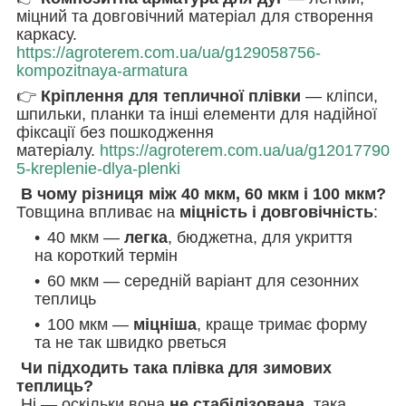
міцний та довговічний матеріал для створення
каркасу.
https://agroterem.com.ua/ua/g129058756-
kompozitnaya-armatura
👉
Кріплення для тепличної плівки
— кліпси,
шпильки, планки та інші елементи для надійної
фіксації без пошкодження
матеріалу.
https://agroterem.com.ua/ua/g12017790
5-kreplenie-dlya-plenki
В чому різниця між 40 мкм, 60 мкм і 100 мкм?
Товщина впливає на
міцність і довговічність
:
40 мкм —
легка
, бюджетна, для укриття
на короткий термін
60 мкм — середній варіант для сезонних
теплиць
100 мкм —
міцніша
, краще тримає форму
та не так швидко рветься
Чи підходить така плівка для зимових
теплиць?
Ні — оскільки вона
не стабілізована
, така