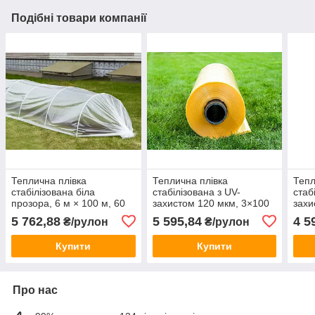
Подібні товари компанії
Теплична плівка
Теплична плівка
Тепл
стабілізована біла
стабілізована з UV-
стаб
прозора, 6 м × 100 м, 60
захистом 120 мкм, 3×100
захи
мкм
м
2.4×
5 762,88
5 595,84
4 5
₴/рулон
₴/рулон
Купити
Купити
Про нас