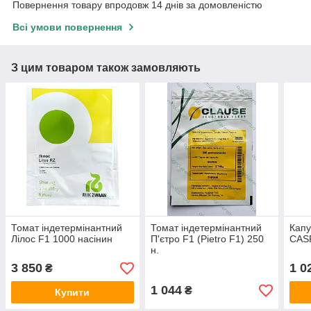
Повернення товару впродовж 14 днів за домовленістю
Всі умови повернення
З цим товаром також замовляють
Томат індетермінантний
Томат індетермінантний
Капу
Лілос F1 1000 насінин
П'єтро F1 (Pietro F1) 250
CASP
н.
3 850
1 0
₴
1 044
₴
Купити