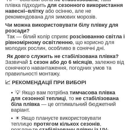
плівка підходить
для сезонного використання
навесні–влітку
або осінню, але не
рекомендована для зимових морозів.
Чи можна використовувати білу плівку для
розсади?
Так — білий колір сприяє
розсіюванню світла і
рівномірному освітленню
, що корисно для
молодих рослин, особливо в сонячні дні.
Як довго служить не стабілізована плівка?
Зазвичай
1 сезон або до 6 місяців
, залежно від
сонячного навантаження, погодних умов та
правильності монтажу.
📈 РЕКОМЕНДАЦІЇ ПРИ ВИБОРІ
💡 Якщо вам потрібна
тимчасова плівка
для сезонної теплиці
, то
не стабілізована
бі
ла плівка
— це оптимальний бюджетний
варіант.
☀ Якщо плануєте використовувати
теплицю
протягом кількох сезонів
,
розгляньте
стабілізовану плівку із UV-