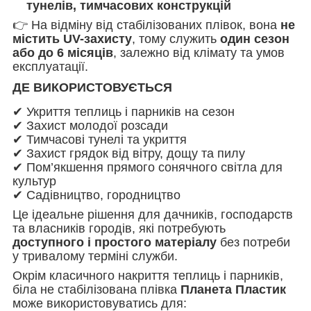
тунелів, тимчасових конструкцій
👉 На відміну від стабілізованих плівок, вона
не
містить UV-захисту
, тому служить
один сезон
або до 6 місяців
, залежно від клімату та умов
експлуатації.
ДЕ ВИКОРИСТОВУЄТЬСЯ
✔ Укриття теплиць і парників на сезон
✔ Захист молодої розсади
✔ Тимчасові тунелі та укриття
✔ Захист грядок від вітру, дощу та пилу
✔ Пом’якшення прямого сонячного світла для
культур
✔ Садівництво, городництво
Це ідеальне рішення для дачників, господарств
та власників городів, які потребують
доступного і простого матеріалу
без потреби
у тривалому терміні служби.
Окрім класичного накриття теплиць і парників,
біла не стабілізована плівка
Планета Пластик
може використовуватись для: