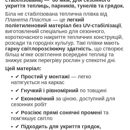
укриття теплиць, парників, тунелів та грядок.
Біла не стабілізована теплична плівка від
Планета Пластик
— це
легкий
поліетиленовий матеріал без UV-стабілізації
,
виготовлений спеціально для сезонного,
короткочасного накриття тепличних конструкцій,
розсади та городніх культур. Такі плівки мають
гарну світлорозсіюючу здатність
, що створює
більш м’яке освітлення всередині теплиці та
знижує ризик перегріву рослин у спекотні дні.
Цей матеріал:
✔
Простий у монтажі
— легко
натягується на каркас
✔
Гнучкий і рівномірний
по товщині
✔
Економічний
за ціною, доступний для
сезонних робіт
✔
Розсіює прямі сонячні промені
та
пом’якшує світло
✔
Підходить для укриття грядок,