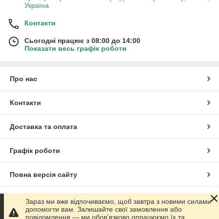
Україна
Контакти
Сьогодні працює з 08:00 до 14:00
Показати весь графік роботи
Про нас
Контакти
Доставка та оплата
Графік роботи
Повна версія сайту
Сайт створено на маркетплейсі
Prom.ua
Зараз ми вже відпочиваємо, щоб завтра з новими силами
допомогти вам. Залишайте свої замовлення або
повідомлення — ми обов’язково опрацюємо їх та