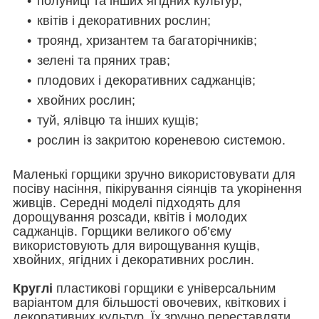
полуниці та інших ягідних культур;
квітів і декоративних рослин;
троянд, хризантем та багаторічників;
зелені та пряних трав;
плодових і декоративних саджанців;
хвойних рослин;
туй, ялівцю та інших кущів;
рослин із закритою кореневою системою.
Маленькі горщики зручно використовувати для
посіву насіння, пікірування сіянців та укорінення
живців. Середні моделі підходять для
дорощування розсади, квітів і молодих
саджанців. Горщики великого об’єму
використовують для вирощування кущів,
хвойних, ягідних і декоративних рослин.
Круглі
пластикові горщики є універсальним
варіантом для більшості овочевих, квіткових і
декоративних культур. Їх зручно переставляти,