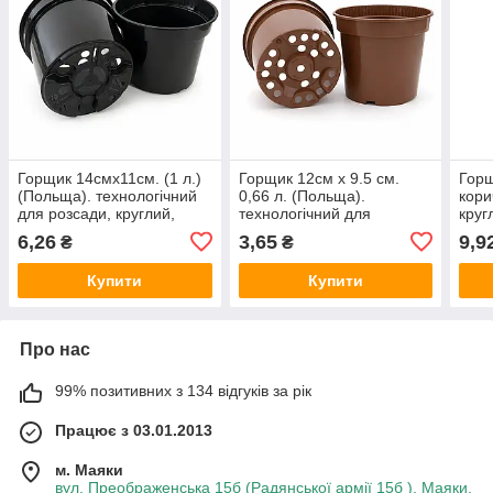
Горщик 14смх11см. (1 л.)
Горщик 12см х 9.5 см.
Горщ
(Польща). технологічний
0,66 л. (Польща).
кори
для розсади, круглий,
технологічний для
круг
чорний.
розсади, круглий.
6,26
3,65
9,9
₴
₴
коричневий.
Купити
Купити
Про нас
99% позитивних з 134 відгуків за рік
Працює з 03.01.2013
м. Маяки
вул. Преображенська 15б (Радянської армії 15б ), Маяки,