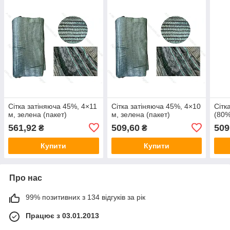
Сітка затіняюча 45%, 4×11
Сітка затіняюча 45%, 4×10
Сітк
м, зелена (пакет)
м, зелена (пакет)
(80%
561,92
509,60
509
₴
₴
Купити
Купити
Про нас
99% позитивних з 134 відгуків за рік
Працює з 03.01.2013