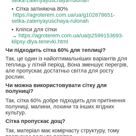
setka-zatenyayuschaya-rulonah
Сітка затіняюча 80%
https://agroterem.com.ua/ua/g102878651-
setka-zatenyayuschaya-rulonah
Кліпси для сітки
→
https://agroterem.com.ua/ua/p2599153693-
klipsy-dlya-tenevki.html
Чи підходить сітка 60% для теплиці?
Так, це один із найоптимальніших варіантів для
теплиць у літній період. Вона зменшує перегрів,
але пропускає достатньо світла для росту
рослин.
Чи можна використовувати сітку для
полуниці?
Так, сітка 60% добре підходить для притінення
полуниці, малини, лохини та інших ягідних
культур.
Сітка пропускає дощ?
Так, матеріал має комірчасту структуру, тому