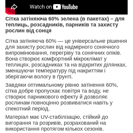
Сітка затіняюча 60% зелена (в пакетах) – для
теплиць, розсадників, парників та захисту
рослин від сонця
Сітка затіняюча 60% — це універсальне рішення
для захисту рослин від надмірного сонячного
випромінювання, перегріву та сонячних опіків.
Вона створює комфортний мікроклімат у
теплицях, розсадниках та на відкритих ділянках,
зменшуючи температуру під накриттям і
зберігаючи вологу в ґрунті.
Завдяки оптимальному рівню затінення 60%,
сітка добре пропускає повітря та воду, не
створює парникового ефекту й дозволяє
рослинам повноцінно розвиватися навіть у
спекотний період.
Матеріал має UV-стабілізацію, стійкий до
вигорання та розривів, розрахований на
використання протягом кількох сезонів.