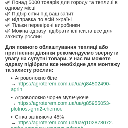
🌿 Понад 5000 товарів для городу та теплиці в
одному місці
🌿 Підбір сітки під ваш запит
🌿 Відправка по всій Україні
🌿 Тільки перевірені виробники
🌿 Можна одразу підібрати кліпси,та все для
захисту рослин
Для повного облаштування теплиці або
притінення ділянки рекомендуємо звернути
увагу на супутні товари. У нас ви можете
одразу підібрати все необхідне для монтажу
та захисту рослин:
Агроволокно біле
→
https://agroterem.com.ua/ua/g84502490-
agrin
Агроволокно чорне мульчуюче
→
https://agroterem.com.ua/ua/g85955053-
plotnost-grm2-chernoe
Сітка затіняюча 45%
→
https://agroterem.com.ua/ua/g102878072-