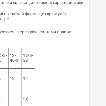
ьки кількісні, але і якісні характеристики
 в хелатній формі, що гарантує їх
ні рН
итися і через різні системи поливу.
0-5-
12-
12-0-
0
46-8
38
0
12
12
,1
9,8