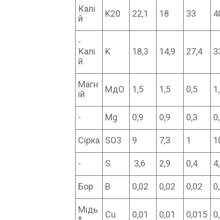
Калі
K20
22,1
18
33
4
й
-
Калі
K
18,3
14,9
27,4
3
й
Магн
МдО
1,5
1,5
0,5
1
ій
-
Mg
0,9
0,9
0,3
0
Сірка
ЅО3
9
7,3
1
1
-
S
3,6
2,9
0,4
4
Бор
B
0,02
0,02
0,02
0
Мідь
Cu
0,01
0,01
0,015
0
*