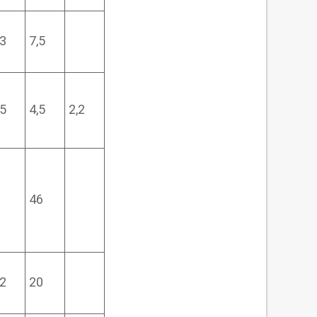
,3
7,5
,5
4,5
2,2
46
,2
20