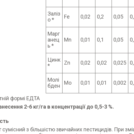
Заліз
Fe
0,02
0,2
0,05
0
о *
Марг
анец
Mn
0,01
0,1
0,05
0
ь *
Цинк
Zn
0,02
0,02
0,025
0
*
Молі
Mo
0,01
0,01
0,002
0
бден
атній формі ЕДТА
несення 2-6 кг/га в концентрації до 0,5-3 %.
ість
 сумісний з більшістю звичайних пестицидів. При зм