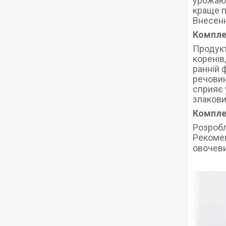
урожаю 
краще п
Внесенн
Компле
Продукт
коренів
ранній 
речовин
сприяє
злакови
Компле
Розробл
Рекомен
овочеви