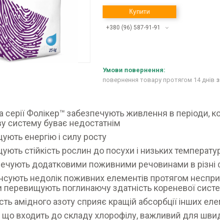
Купити
+380 (96) 587-91-91
повернення товару протягом 14 днів
з
 серії Фолікер™ забезпечують живлення в періоди, 
у систему буває недостатнім
щують енергію і силу росту
щують стійкість рослин до посухи і низьких температу
печують додатковими поживними речовинами в різні ф
нсують недолік поживних елементів протягом неспри
 перевищують поглинаючу здатність кореневої сист
ість амідного азоту сприяє кращій абсорбції інших ел
й, що входить до складу хлорофілу, важливий для шви