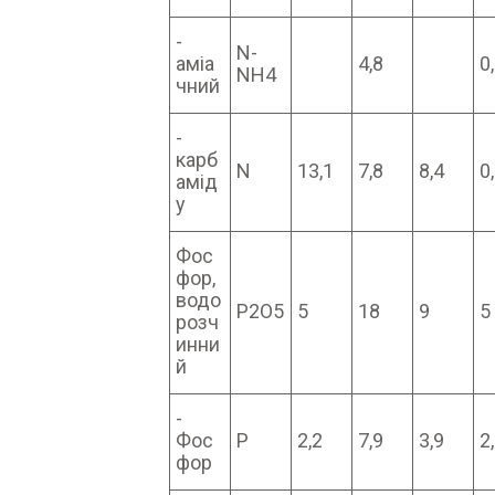
-
N-
аміа
4,8
0
NH4
чний
-
карб
N
13,1
7,8
8,4
0
амід
у
Фос
фор,
водо
P2O5
5
18
9
5
розч
инни
й
-
Фос
P
2,2
7,9
3,9
2
фор