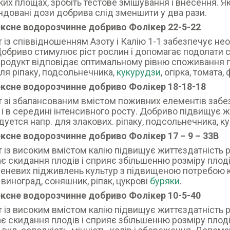
ких площах, зробіть тестове змішування і внесення. 
довані дози добрива слід зменшити у два рази.
ксне водорозчинне добриво Фолікер 22-5-22
 із співвідношенням Азоту і Калію 1-1 забезпечує не
Добриво стимулює ріст рослин і допомагає подолати 
родукт відповідає оптимальному рівню споживання п
ля ріпаку, подсольнечника,
кукурудзи
, огірка, томата
ксне водорозчинне добриво Фолікер 18-18-18
 зі збалансованим вмістом поживних елементів забе
 і в середині інтенсивного росту. Добриво підвищує ж
уется напр. для злакових. ріпаку, подсольнечника, кук
ксне водорозчинне добриво Фолікер 17 – 9 – 33B
 із високим вмістом калію підвищує життєздатність 
ає скидання плодів і сприяє збільшенню розміру плод
еневих підживлень культур з підвищеною потребою кал
 виноград, соняшник, ріпак, цукрові
буряки
.
ксне водорозчинне добриво Фолікер 10-5-40
 із високим вмістом калію підвищує життєздатність 
ає скидання плодів і сприяє збільшенню розміру плод