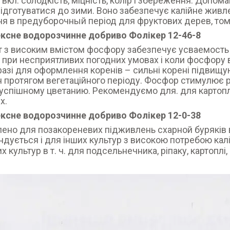
вкл. солодкість, міцність, колір і збереження. Допо
ідготуватися до зими. Воно забезпечує калійне живл
я в предуборочный період для фруктових дерев, томату
ксне водорозчинне добриво
Фолікер 12-46-8
 з високим вмістом фосфору забезпечує усваемость
, при несприятливих погодних умовах і коли фосфору 
фазі для оформлення коренів – сильні корені підвищ
 протягом вегетаційного періоду. Фосфор стимулює ран
 успішному цветанию. Рекомендуємо для
. для картопл
х.
ксне водорозчинне добриво
Фолікер 12-0-38
ено для позакореневих підживлень схарной буряків в
дується і для інших культур з високою потребою калію
х культур в т. ч. для подсельнечника, ріпаку, картоплі,