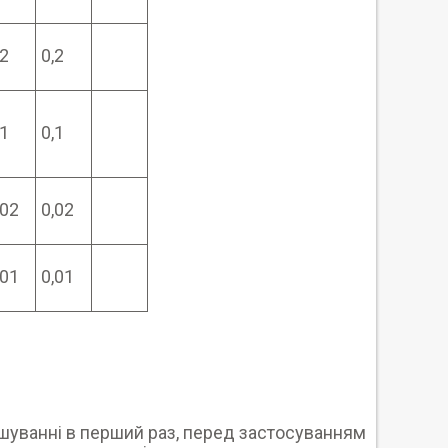
,2
0,2
,1
0,1
,02
0,02
,01
0,01
ішуванні в перший раз, перед застосуванням