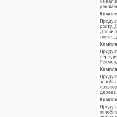
на вели
рекомен
Компле
Продукт
росту. 
Даний п
також д
Компле
Продукт
періоди
Рекменд
Компле
Продукт
запобіг
позакор
дерева,
Компле
Продукт
запобіг