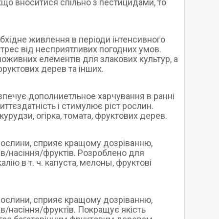
Якщо вноситися спільно з пестицидами, то
обхідне живлення в періоди інтенсивного
стрес від несприятливих погодних умов.
оживних елементів для злакових культур, а
, фруктових дерев та інших.
зпечує дополниетльное харчування в ранні
иттєздатність і стимулює ріст рослин.
урудзи, огірка, томата, фруктових дерев.
рослини, сприяє кращому дозріванню,
ів/насіння/фруктів. Розроблено для
ію в т. ч. капуста, мелоны, фруктові
рослини, сприяє кращому дозріванню,
ів/насіння/фруктів. Покращує якість