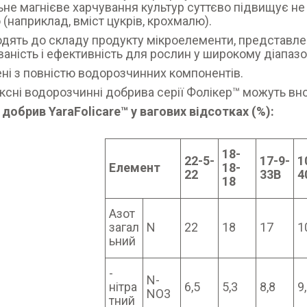
не магнієве харчування культур суттєво підвищує не тіл
(наприклад, вміст цукрів, крохмалю).
одять до складу продукту мікроелементи, представлені
аність і ефективність для рослин у широкому діапазо
ені з повністю водорозчинних компонентів.
сні водорозчинні добрива серії Фолікер™ можуть внос
добрив YaraFolicare™ у вагових відсотках (%):
18-
22-5-
17-9-
1
Елемент
18-
22
33В
4
18
Азот
загал
N
22
18
17
1
ьний
-
N-
нітра
6,5
5,3
8,8
9
NO3
тний