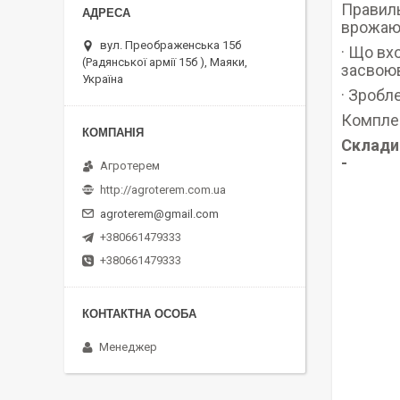
Правиль
врожаю 
вул. Преображенська 15б
· Що вх
(Радянської армії 15б ), Маяки,
засвоюв
Україна
· Зробл
Комплек
Склади 
-
Агротерем
http://agroterem.com.ua
agroterem@gmail.com
+380661479333
+380661479333
Менеджер