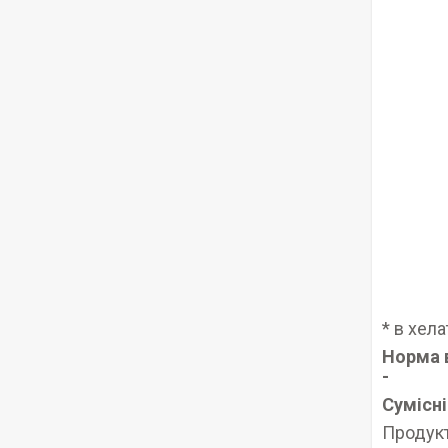
* в хел
Норма в
-
Сумісн
Продукт