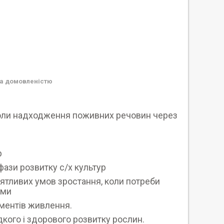
а домовленістю
коли надходження поживних речовин через
р
ази розвитку с/х культур
ятливих умов зростання, коли потреби
еми
ементів живлення.
дкого і здорового розвитку рослин.