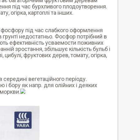
магає багаторічним фруктовим деревам
ення під час бурхливого плодоутворення.
, огірка, картоплі та інших.
 фосфору під час слабкого оформлення
в грунті недостатньо. Фосфор потрібний в
ують ефективність усваемости поживних
ній зростання, збільшує кількість бульб і
і, цибулі, фруктових дерев, томату, огірка,
 середині вегетаційного періоду.
 і бору як напр. для олійних і деяких
 моркви.