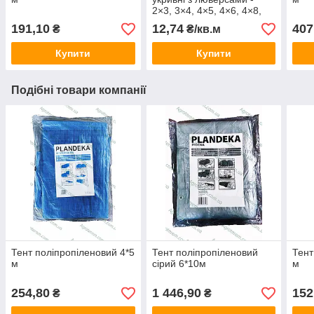
2×3, 3×4, 4×5, 4×6, 4×8,
5×6, 5×8, 6×10 та інші
191,10
12,74
407
₴
₴/кв.м
Купити
Купити
Подібні товари компанії
Тент поліпропіленовий 4*5
Тент поліпропіленовий
Тент
м
сірий 6*10м
м
254,80
1 446,90
152
₴
₴