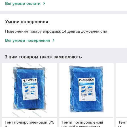
Всі умови оплати
Умови повернення
Повернення товару впродовж 14 днів за домовленістю
Всі умови повернення
З цим товаром також замовляють
Тент поліпропіленовий 3*5
Тенти поліпропіленові
Тент
м
укривні з люверсами -
м