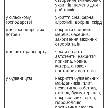
створення тимчасових
укриттів, наметів для
робітників
у сільському
укриття сіна, зерна,
господарстві
агрохімії, добрив, скірд
для господарських
накриття садових
потреб
меблів, басейнів,
закривання віконних
отворів та ін.
для автотранспорту
чохли на авто,
автотенти, накриття
причепа, човна,
катера, а також
вантажних вантажів
у будівництві
накриття будівельних
майданчиків, плит,
незастиглого бетону,
стяжок, будматеріалів,
покрівельних тентів,
гідроізоляція
протікання даху та