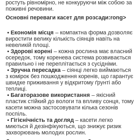
ростуть рівномірно, не конкуруючи між собою за
поживні речовини.
Основні переваги касет для розсади:rong>
• Економія місця
– компактна форма дозволяє
виростити велику кількість сіянців навіть на
невеликій площі.
• Здорові корені
– кожна рослина має власний
осередок, тому коренева система розвивається
правильно і не переплітається з сусідніми.
• Зручна пересадка
– сіянці легко виймаються
з комірок без пошкодження коренів, що гарантує
швидке приживання у відкритому ґрунті або
теплиці.
• Багаторазове використання
– якісний
пластик стійкий до вологи та впливу сонця, тому
касети можна застосовувати кілька сезонів
поспіль.
• Гігієнічність та догляд
– касети легко
миються й дезінфікуються, що знижує ризик
захворювань молодих рослин.