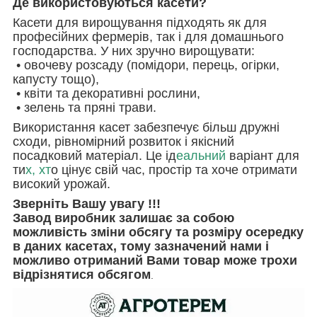
Де використовуються касети?
Касети для вирощування підходять як для
професійних фермерів, так і для домашнього
господарства. У них зручно вирощувати:
• овочеву розсаду (помідори, перець, огірки,
капусту тощо),
• квіти та декоративні рослини,
• зелень та пряні трави.
Використання касет забезпечує більш дружні
сходи, рівномірний розвиток і якісний
посадковий матеріал. Це ід
еальний
варіант для
ти
х, хт
о цінує свій час, простір та хоче отримати
високий урожай.
Зверніть Вашу увагу !!!
Завод виробник залишає за собою
можливість зміни обсягу та розміру осередку
в даних касетах, тому зазначений нами і
можливо отриманий Вами товар може трохи
відрізнятися обсягом
.