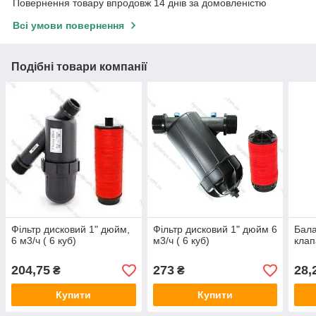
Повернення товару впродовж 14 днів за домовленістю
Всі умови повернення
Подібні товари компанії
Фільтр дисковий 1" дюйм,
Фільтр дисковий 1" дюйм 6
Бала
6 м3/ч ( 6 куб)
м3/ч ( 6 куб)
клап
204,75
273
28,
₴
₴
Купити
Купити