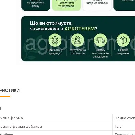
РИСТИКИ
І
тивна форма
Водна сусп
рована форма добрива
Так
иробник
Туреччина