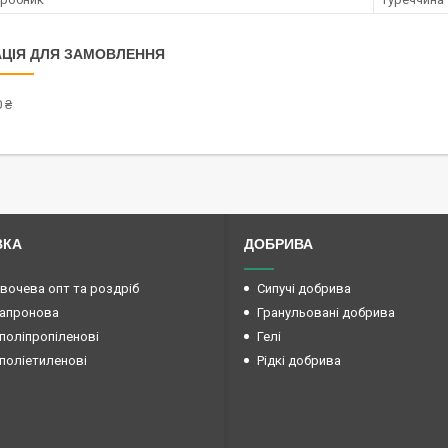
ЦІЯ ДЛЯ ЗАМОВЛЕННЯ
 ₴
ВКА
ДОБРИВА
овочева опт та роздріб
Сипучі добрива
капронова
Гранульовані добрива
поліпропіленові
Гелі
поліетиленові
Рідкі добрива