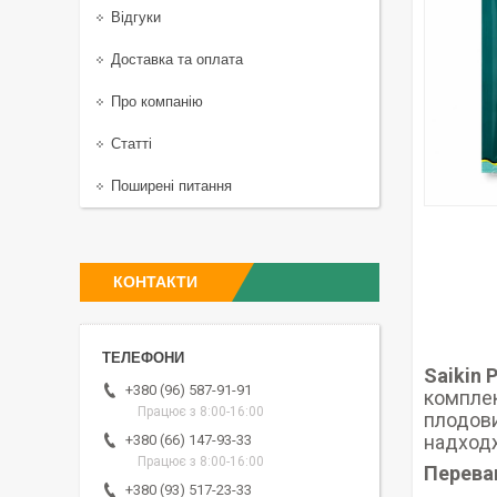
Відгуки
Доставка та оплата
Про компанію
Статті
Поширені питання
КОНТАКТИ
Saikin
+380 (96) 587-91-91
комплек
Працює з 8:00-16:00
плодови
надходж
+380 (66) 147-93-33
Працює з 8:00-16:00
Перева
+380 (93) 517-23-33