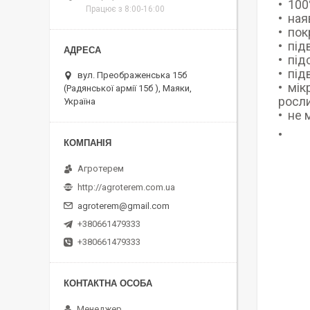
100
Працює з 8:00-16:00
ная
пок
під
під
під
вул. Преображенська 15б
мік
(Радянської армії 15б ), Маяки,
росли
Україна
не 
Агротерем
http://agroterem.com.ua
agroterem@gmail.com
+380661479333
+380661479333
Менеджер