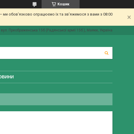
Кошик
 ми обов’язково опрацюємо їх та зв’яжемося з вами з 08:00
вул. Преображенська 15б (Радянської армії 15б ), Маяки, Україна
ОВИНИ