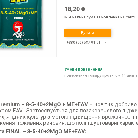
18,20 ₴
Мінімальна сума замовлення на сайті —
Купити
+380 (96) 587-91-91
повернення товару протягом 14 днів
з
 Premium – 8-5-40+2MgO + МЕ+ЕАV
– новітнє добриво 
сом EAV . Застосовується для позакореневого піджив
х, ягідних культур з метою підвищення врожайності т
ення поживних речовин, що поліпшуєтоварні характе
ги FINAL – 8-5-40+2MgO МЕ+ЕАV: