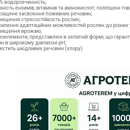
% водорозчинність;
вність ензимів, вітамінів та амінокислот; поліпшені то
ращене засвоєння поживних речовин;
вищення стресостійкость рослин;
силення адаптаційних можливостей рослин до різних
вищення врожаю;
роелементи, представлені в хелатній формі, що гарант
н в широкому діапазоні рН;
містить шкідливих речовин (хлору).