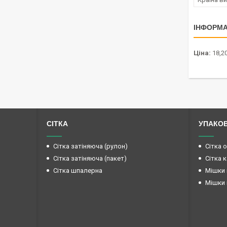
ІНФОРМА
Ціна:
18,20
СІТКА
УПАКО
Сітка затіняюча (рулон)
Сітка 
Сітка затіняюча (пакет)
Сітка 
Сітка шпалерна
Мішки 
Мішки 