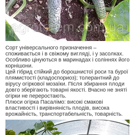
Сорт універсального призначення –
споживається і в свіжому вигляді, і у засолках.
Особливо цінуються в маринадах і соліннях його
корнішони.
Цей гібрид стійкий до борошнистої роси та бурої
плямистості (кладоспориоз); толерантний до
вірусу огіркової мозаїки. Після збирання плоди
довго зберігають товарні якості. Вчасно не зняті
огірки не переростають.
Плюси огірка Пасалімо: високі смакові
властивості і вирівняність плодів, висока
врожайність, транспортабельність, товарність.