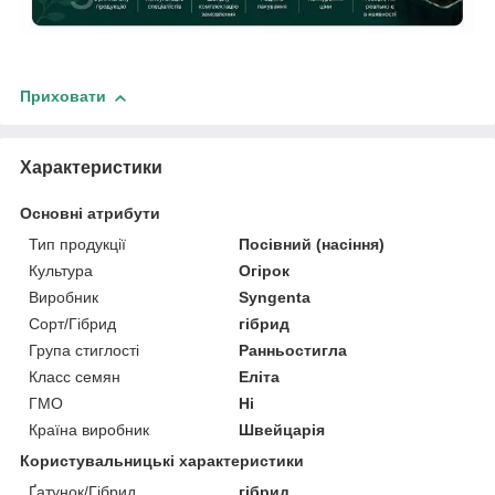
Приховати
Характеристики
Основні атрибути
Тип продукції
Посівний (насіння)
Культура
Огірок
Виробник
Syngenta
Сорт/Гібрид
гібрид
Група стиглості
Ранньостигла
Класс семян
Еліта
ГМО
Ні
Країна виробник
Швейцарія
Користувальницькі характеристики
Ґатунок/Гібрид
гібрид