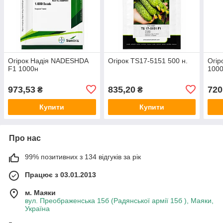
Огірок Надія NADESHDA
Огірок TS17-5151 500 н.
Огір
F1 1000н
1000
973,53
835,20
720
₴
₴
Купити
Купити
Про нас
99% позитивних з 134 відгуків за рік
Працює з 03.01.2013
м. Маяки
вул. Преображенська 15б (Радянської армії 15б ), Маяки,
Україна