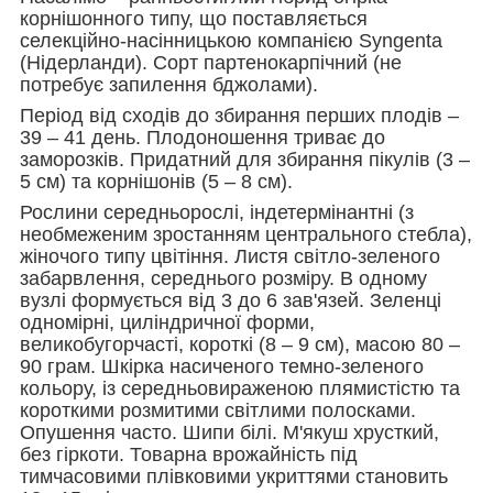
корнішонного типу, що поставляється
селекційно-насінницькою компанією Syngenta
(Нідерланди). Сорт партенокарпічний (не
потребує запилення бджолами).
Період від сходів до збирання перших плодів –
39 – 41 день. Плодоношення триває до
заморозків. Придатний для збирання пікулів (3 –
5 см) та корнішонів (5 – 8 см).
Рослини середньорослі, індетермінантні (з
необмеженим зростанням центрального стебла),
жіночого типу цвітіння. Листя світло-зеленого
забарвлення, середнього розміру. В одному
вузлі формується від 3 до 6 зав'язей. Зеленці
одномірні, циліндричної форми,
великобугорчасті, короткі (8 – 9 см), масою 80 –
90 грам. Шкірка насиченого темно-зеленого
кольору, із середньовираженою плямистістю та
короткими розмитими світлими полосками.
Опушення часто. Шипи білі. М'якуш хрусткий,
без гіркоти. Товарна врожайність під
тимчасовими плівковими укриттями становить