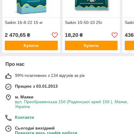
Saikin 16-8-22 15 кг
Saikin 10-50-10 25г.
Saik
2 470,65
18,20
436
₴
₴
Купити
Купити
Про нас
99% позитивних з 134 відгуків за рік
Працює з 03.01.2013
м. Маяки
вул. Преображенська 15б (Радянської армії 15б ), Маяки,
Україна
Контакти
Сьогодні вихідний
Показати весь графік роботи