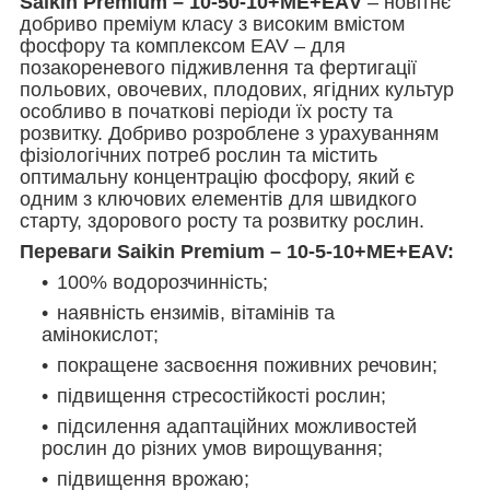
Saikin Premium – 10-50-10+МЕ+ЕАV
– новітнє
добриво преміум класу з високим вмістом
фосфору та комплексом EAV – для
позакореневого підживлення та фертигації
польових, овочевих, плодових, ягідних культур
особливо в початкові періоди їх росту та
розвитку. Добриво розроблене з урахуванням
фізіологічних потреб рослин та містить
оптимальну концентрацію фосфору, який є
одним з ключових елементів для швидкого
старту, здорового росту та розвитку рослин.
Переваги Saikin Premium – 10-5-10+МЕ+ЕАV:
100% водорозчинність;
наявність ензимів, вітамінів та
амінокислот;
покращене засвоєння поживних речовин;
підвищення стресостійкості рослин;
підсилення адаптаційних можливостей
рослин до різних умов вирощування;
підвищення врожаю;